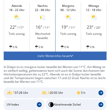
Abends
Nachts
Morgens
Mittags
18 - 22 Uhr
22 - 06 Uhr
06 - 12 Uhr
12 - 18 Uhr
22°
16°
19°
23°
/ 17°
/ 11°
/ 11°
/ 20°
Teils sonnig
Wechselnd
Teils sonnig
Teils sonnig
bewölkt
0 %
0 %
0 %
0 %
mehr Wetterinfos heute
In Dobjoi ist es morgens locker bewölkt bei Werten von 11°C. Am Mittag ist
es vielfach wolkig, gebietsweise kann sich auch die Sonne durchsetzen bei
Höchsttemperaturen bis zu 22°C. Abends ist es in Dobjoi locker bewölkt
und die Temperaturen liegen zwischen 17 und 22 Grad. Nachts ist es leicht
bewölkt bei Werten von 11°C.
07:28 Uhr
20:50 Uhr
5 h
UV-Index
Abnehmende Sichel