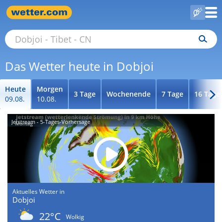
Das Wetter heute in Dobjoi
Heute
Morgen
3 Tage
Wochenende
7 Tage
16 Tage
09.08.
10.08.
Jetstream - 5-Tages-Vorhersage
Aktuelles Wetter in
Dobjoi
22°C
Wolkig