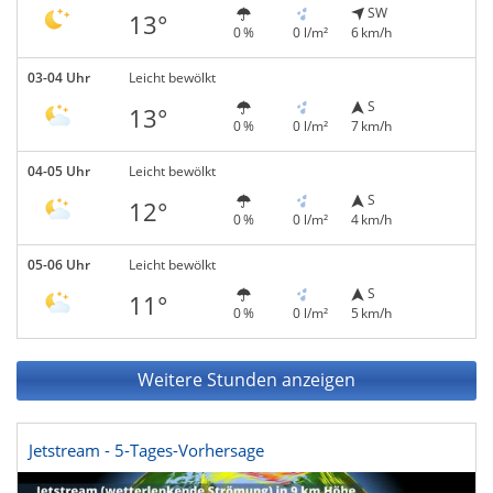
SW
13°
0 %
0 l/m²
6 km/h
03-04 Uhr
Leicht bewölkt
S
13°
0 %
0 l/m²
7 km/h
04-05 Uhr
Leicht bewölkt
S
12°
0 %
0 l/m²
4 km/h
05-06 Uhr
Leicht bewölkt
S
11°
0 %
0 l/m²
5 km/h
Weitere Stunden anzeigen
Jetstream - 5-Tages-Vorhersage