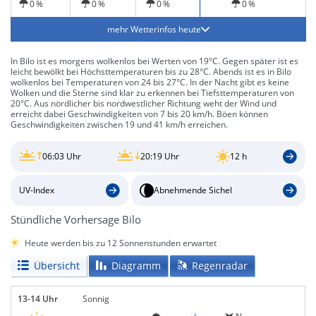
0 %
0 %
0 %
0 %
mehr Wetterinfos heute
In Bilo ist es morgens wolkenlos bei Werten von 19°C. Gegen später ist es
leicht bewölkt bei Höchsttemperaturen bis zu 28°C. Abends ist es in Bilo
wolkenlos bei Temperaturen von 24 bis 27°C. In der Nacht gibt es keine
Wolken und die Sterne sind klar zu erkennen bei Tiefsttemperaturen von
20°C. Aus nördlicher bis nordwestlicher Richtung weht der Wind und
erreicht dabei Geschwindigkeiten von 7 bis 20 km/h. Böen können
Geschwindigkeiten zwischen 19 und 41 km/h erreichen.
06:03 Uhr
20:19 Uhr
12 h
UV-Index
Abnehmende Sichel
Stündliche Vorhersage Bilo
Heute werden bis zu 12 Sonnenstunden erwartet
Übersicht
Diagramm
Regenradar
13-14 Uhr
Sonnig