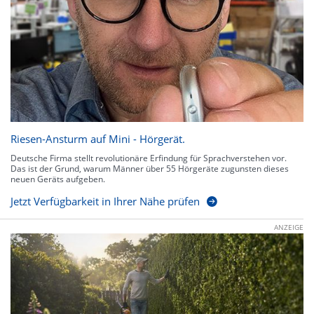
Riesen-Ansturm auf Mini - Hörgerät.
Deutsche Firma stellt revolutionäre Erfindung für Sprachverstehen vor.
Das ist der Grund, warum Männer über 55 Hörgeräte zugunsten dieses
neuen Geräts aufgeben.
Jetzt Verfügbarkeit in Ihrer Nähe prüfen
ANZEIGE