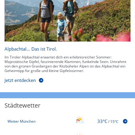
Alpbachtal… Das ist Tirol.
Im Tiroler Alpbachtal erwartet dich ein erlebnisreicher Sommer:
Majestätische Gipfel, faszinierende Klammen, funkelnde Seen. Umrahmt
von den grünen Grasbergen der Kitzbüheler Alpen ist das Alpbachtal ein
Geheimtipp für große und kleine Gipfelstürmer.
Jetzt entdecken
Städtewetter
33°C
Wetter München
/
15°C