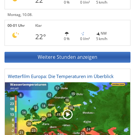
22°
0 %
0 l/m²
5 km/h
Montag, 10.08.
00-01 Uhr
Klar
NW
22°
0 %
0 l/m²
5 km/h
Weitere Stunden anzeigen
Wetterfilm Europa: Die Temperaturen im Überblick