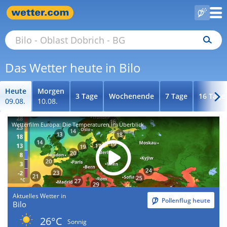
Das Wetter heute in Bilo
Heute
Morgen
3 Tage
Wochenende
7 Tage
16 Tage
09.08.
10.08.
Wetterfilm Europa: Die Temperaturen im Überblick
Aktuelles Wetter in
Pollenflug heute
Bilo
26°C
Sonnig