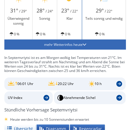
31°
28°
23°
29°
/ 29°
/ 24°
/ 22°
/ 22°
Überwiegend
Sonnig
Klar
Teils sonnig und windig
sonnig
0 %
0 %
0 %
0 %
mehr Wetterinfos heute
In Septemvriytsi ist es am Morgen wolkig bei Temperaturen von 21°C. Im
weiteren Tagesverlauf strahlt am Nachmittag und am Abend die Sonne bei
Werten von 24 bis zu 31°C. Nachts ist es klar bei Werten von 22°C. Böen
können Geschwindigkeiten zwischen 25 und 36 km/h erreichen.
06:01 Uhr
20:22 Uhr
10 h
UV-Index
Abnehmende Sichel
Stündliche Vorhersage Septemvriytsi
Heute werden bis zu 10 Sonnenstunden erwartet
Übersicht
Diagramm
Regenradar