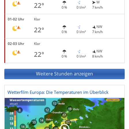
W
22°
0 %
0 l/m²
7 km/h
01-02 Uhr
Klar
NW
22°
0 %
0 l/m²
7 km/h
02-03 Uhr
Klar
NW
22°
0 %
0 l/m²
8 km/h
Weitere Stunden anzeigen
Wetterfilm Europa: Die Temperaturen im Überblick