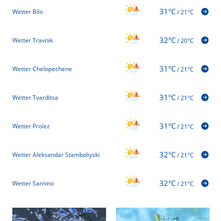
31°C
Wetter Bilo
/
21°C
32°C
Wetter Travnik
/
20°C
31°C
Wetter Chelopechene
/
21°C
31°C
Wetter Tvarditsa
/
21°C
31°C
Wetter Prolez
/
21°C
32°C
Wetter Aleksandar Stamboliyski
/
21°C
32°C
Wetter Sarnino
/
21°C