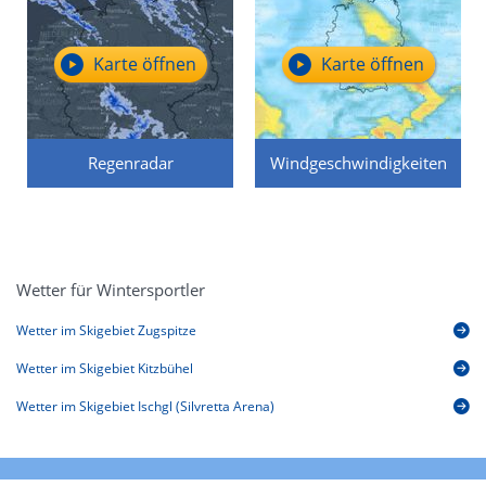
Karte öffnen
Karte öffnen
Regenradar
Windgeschwindigkeiten
Wetter für Wintersportler
Wetter im Skigebiet Zugspitze
Wetter im Skigebiet Kitzbühel
Wetter im Skigebiet Ischgl (Silvretta Arena)