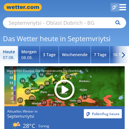
Das Wetter heute in Septemvriytsi
Heute
Morgen
3 Tage
Wochenende
7 Tage
16 Tage
07.08.
08.08.
Wetterfilm Europa: Die Temperaturen im Überblick
Aktuelles Wetter in
Pollenflug heute
Septemvriytsi
28°C
Sonnig