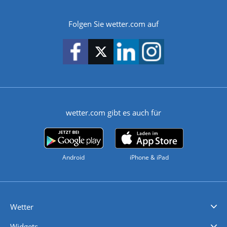
Folgen Sie wetter.com auf
wetter.com gibt es auch für
Android
iPhone & iPad
Wetter
Videovorhersagen
Kolumnen
Unwetterwarnungen
wetter.com Deutschland
wetter.com Schweiz
wetter.com Österreich
Werben
Homepage Widget
Wetter API
Wetter- und Geodaten - meteonomiqs.com
tiempo.es
meteos24.fr
ilmeteo24.it
pogoda24.pl
weather24.co.uk
Widgets