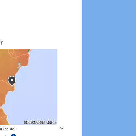
r
Windgeschwindigkeite
r (heute)
Windgeschwindigkeiten in 3h