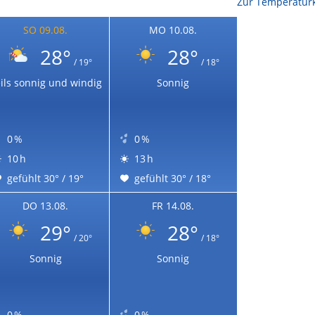
Zur Temperaturk
SO 09.08.
MO 10.08.
28°
28°
/ 19°
/ 18°
ils sonnig und windig
Sonnig
0 %
0 %
10 h
13 h
gefühlt 30° / 19°
gefühlt 30° / 18°
DO 13.08.
FR 14.08.
29°
28°
/ 20°
/ 18°
Sonnig
Sonnig
0 %
0 %