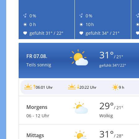
0 %
0 %
0 h
10 h
gefühlt 31° / 22°
gefühlt 34° / 21°
31°
FR 07.08.
/ 21°
Teils sonnig
gefühlt
34°/ 22°
06:01 Uhr
20:22 Uhr
9 h
29°
Morgens
/ 21°
06 - 12 Uhr
Wolkig
31°
Mittags
/ 28°