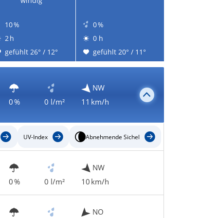
windig
10 %
0 %
2 h
0 h
gefühlt 26° / 12°
gefühlt 20° / 11°
NW
0 %
0 l/m²
11 km/h
UV-Index
Abnehmende Sichel
NW
0 %
0 l/m²
10 km/h
NO