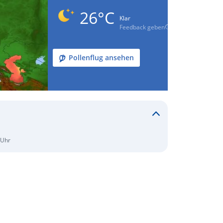
26°C
Klar
Feedback geben
Pollenflug ansehen
 Uhr