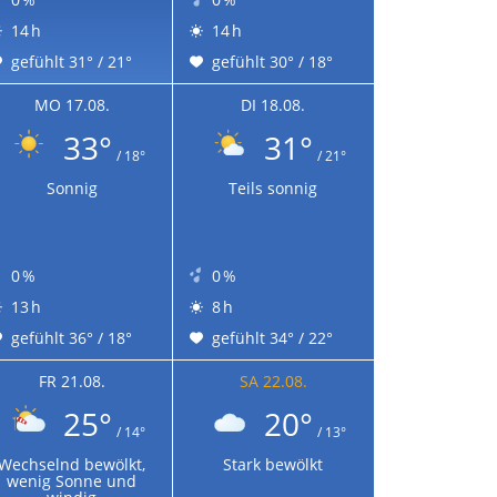
14 h
14 h
gefühlt 31° / 21°
gefühlt 30° / 18°
MO 17.08.
DI 18.08.
33°
31°
/ 18°
/ 21°
Sonnig
Teils sonnig
0 %
0 %
13 h
8 h
gefühlt 36° / 18°
gefühlt 34° / 22°
FR 21.08.
SA 22.08.
25°
20°
/ 14°
/ 13°
Wechselnd bewölkt,
Stark bewölkt
wenig Sonne und