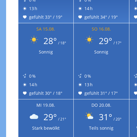
13 h
14 h
gefühlt 33° / 19°
gefühlt 34° / 19°
SA 15.08.
SO 16.08.
28°
29°
/ 18°
/ 17°
Sonnig
Sonnig
0 %
0 %
14 h
13 h
gefühlt 30° / 18°
gefühlt 31° / 17°
MI 19.08.
DO 20.08.
29°
31°
/ 21°
/ 20°
Stark bewölkt
Teils sonnig