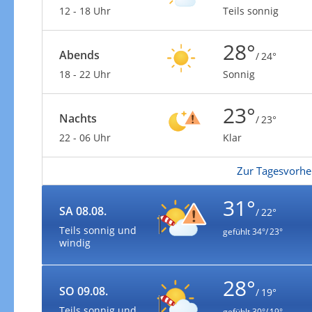
12 - 18 Uhr
Teils sonnig
28°
Abends
/ 24°
18 - 22 Uhr
Sonnig
23°
Nachts
/ 23°
22 - 06 Uhr
Klar
Zur Tagesvorhe
31°
SA 08.08.
/ 22°
Teils sonnig und
gefühlt
34°/ 23°
windig
28°
SO 09.08.
/ 19°
Teils sonnig und
gefühlt
30°/ 19°