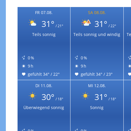
Zur Gewitterrisikokarte
FR 07.08.
SA 08.08.
31°
31°
/ 21°
/ 22°
Teils sonnig
Teils sonnig und windig
Te
0 %
0 %
9 h
9 h
gefühlt 34° / 22°
gefühlt 34° / 23°
DI 11.08.
MI 12.08.
30°
31°
/ 18°
/ 18°
Überwiegend sonnig
Sonnig
0 %
0 %