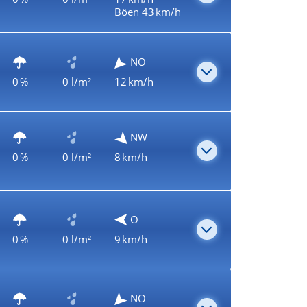
Böen 43 km/h
NO
0 %
0 l/m²
12 km/h
NW
0 %
0 l/m²
8 km/h
O
0 %
0 l/m²
9 km/h
NO