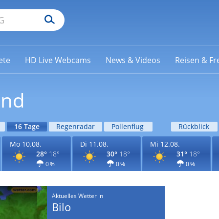
ete
HD Live Webcams
News & Videos
Reisen & Fre
end
16 Tage
Regenradar
Pollenflug
Rückblick
Mo 10.08.
Di 11.08.
Mi 12.08.
28°
18°
30°
18°
31°
18°
0 %
0 %
0 %
Aktuelles Wetter in
Bilo