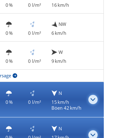
0 %
0 l/m²
16 km/h
NW
0 %
0 l/m²
6 km/h
W
0 %
0 l/m²
9 km/h
rsage
N
0 %
0 l/m²
15 km/h
Böen 42 km/h
N
0 %
0 l/m²
17 km/h