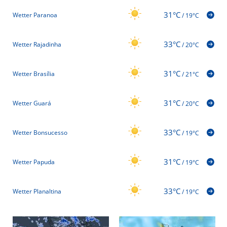
31°C
Wetter Paranoa
/
19°C
33°C
Wetter Rajadinha
/
20°C
31°C
Wetter Brasília
/
21°C
31°C
Wetter Guará
/
20°C
33°C
Wetter Bonsucesso
/
19°C
31°C
Wetter Papuda
/
19°C
33°C
Wetter Planaltina
/
19°C