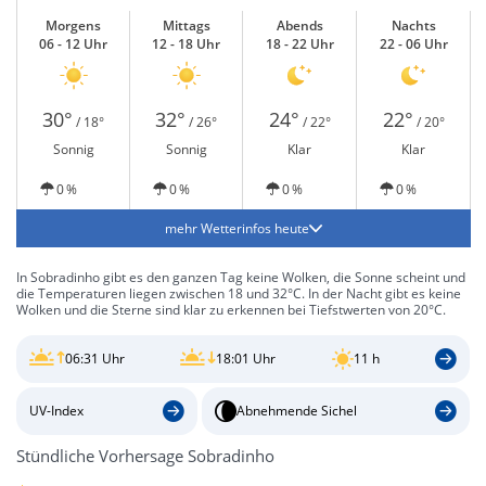
Morgens
Mittags
Abends
Nachts
06 - 12 Uhr
12 - 18 Uhr
18 - 22 Uhr
22 - 06 Uhr
30°
32°
24°
22°
/ 18°
/ 26°
/ 22°
/ 20°
Sonnig
Sonnig
Klar
Klar
0 %
0 %
0 %
0 %
mehr Wetterinfos heute
In Sobradinho gibt es den ganzen Tag keine Wolken, die Sonne scheint und
die Temperaturen liegen zwischen 18 und 32°C. In der Nacht gibt es keine
Wolken und die Sterne sind klar zu erkennen bei Tiefstwerten von 20°C.
06:31 Uhr
18:01 Uhr
11 h
UV-Index
Abnehmende Sichel
Stündliche Vorhersage Sobradinho