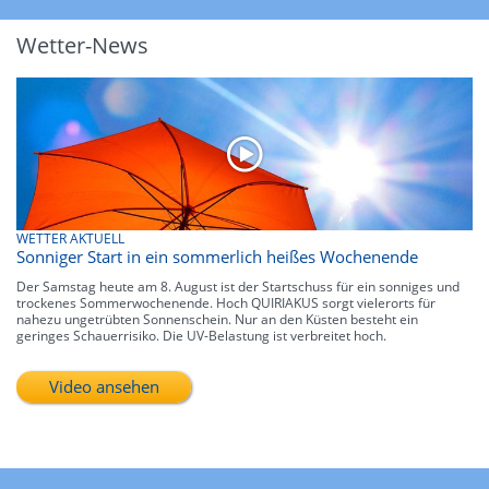
Wetter-News
WETTER AKTUELL
Sonniger Start in ein sommerlich heißes Wochenende
Der Samstag heute am 8. August ist der Startschuss für ein sonniges und
trockenes Sommerwochenende. Hoch QUIRIAKUS sorgt vielerorts für
nahezu ungetrübten Sonnenschein. Nur an den Küsten besteht ein
geringes Schauerrisiko. Die UV-Belastung ist verbreitet hoch.
Video ansehen