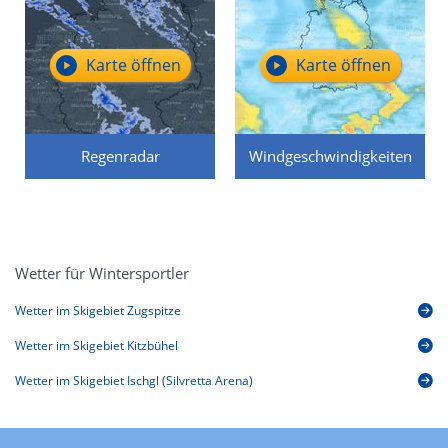
Karte öffnen
Karte öffnen
Regenradar
Windgeschwindigkeiten
Wetter für Wintersportler
Wetter im Skigebiet Zugspitze
Wetter im Skigebiet Kitzbühel
Wetter im Skigebiet Ischgl (Silvretta Arena)