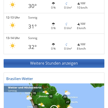
NW
30°
0 %
0 l/m²
10 km/h
12-13 Uhr
Sonnig
NW
31°
0 %
0 l/m²
8 km/h
13-14 Uhr
Sonnig
NW
32°
0 %
0 l/m²
8 km/h
Weitere Stunden anzeigen
Brasilien-Wetter