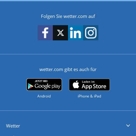
Folgen Sie wetter.com auf
wetter.com gibt es auch für
Android
iPhone & iPad
Wetter
Videovorhersagen
Kolumnen
Unwetterwarnungen
wetter.com Deutschland
wetter.com Schweiz
wetter.com Österreich
Werben
Homepage Widget
Wetter API
Wetter- und Geodaten - meteonomiqs.com
tiempo.es
meteos24.fr
ilmeteo24.it
pogoda24.pl
weather24.co.uk