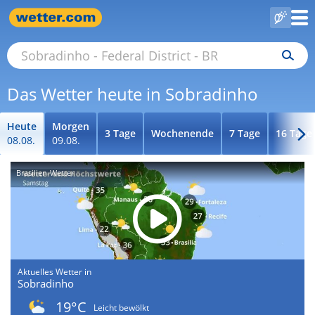
Das Wetter heute in Sobradinho
Heute
Morgen
3 Tage
Wochenende
7 Tage
16 Tage
08.08.
09.08.
Brasilien-Wetter
Aktuelles Wetter in
Sobradinho
19°C
Leicht bewölkt