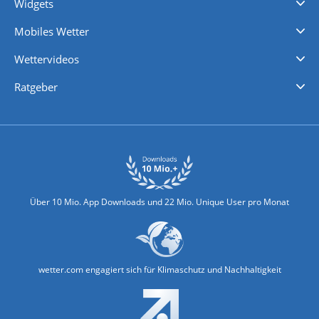
Widgets
Regenradar
Windgeschwindigkeiten
Temperatur
Sonnenschein
Wassertemperatur
Mobiles Wetter
iPhone Wetter
iPad Wetter
Android Wetter
Wettervideos
Nachrichten
Deutschlandwetter
Schweizwetter
Österreichwetter
Regionalwetter
Wetter in Europa
Wetter Weltweit
Wetterlexikon
Promi-News
Ratgeber
Biowetter
Glätteindex
Reiseziel Finder
Erkältungswetter
Klima & Umwelt
Über 10 Mio. App Downloads und 22 Mio. Unique User pro Monat
wetter.com engagiert sich für Klimaschutz und Nachhaltigkeit