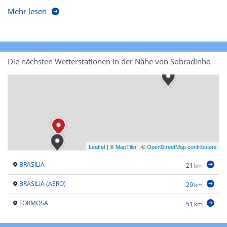
Mehr lesen
Die nächsten Wetterstationen in der Nähe von Sobradinho
Leaflet
|
©
MapTiler
| ©
OpenStreetMap contributors
BRASILIA
21 km
BRASILIA (AERO)
29 km
FORMOSA
51 km