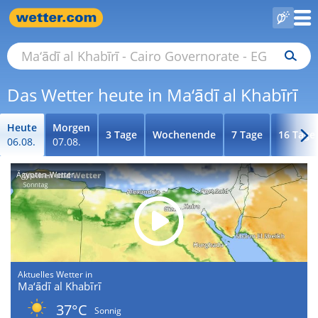
Das Wetter heute in Ma‘ādī al Khabīrī
Heute
Morgen
3 Tage
Wochenende
7 Tage
16 Tage
06.08.
07.08.
Ägypten-Wetter
Aktuelles Wetter in
Ma‘ādī al Khabīrī
37°C
Sonnig