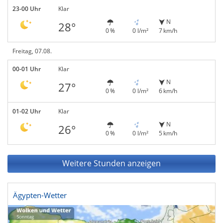
23-00 Uhr
Klar
N
28°
0 %
0 l/m²
7 km/h
Freitag, 07.08.
00-01 Uhr
Klar
N
27°
0 %
0 l/m²
6 km/h
01-02 Uhr
Klar
N
26°
0 %
0 l/m²
5 km/h
Weitere Stunden anzeigen
Ägypten-Wetter