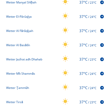
37°C
Wetter Manyal Shīḩah
/
23°C
37°C
Wetter El-Pârûqîya
/
24°C
37°C
Wetter Al Fārūqīyah
/
24°C
37°C
Wetter Al Basātīn
/
24°C
37°C
Wetter Jazīrat adh Dhahab
/
23°C
37°C
Wetter Mīt Shammās
/
24°C
37°C
Wetter Ţammūh
/
24°C
37°C
Wetter Tirsā
/
23°C