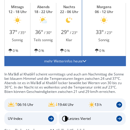
Mittags
Abends
Nachts
Morgens
12 - 18 Uhr
18 - 22 Uhr
22 - 06 Uhr
06 - 12 Uhr
37°
36°
29°
33°
/ 35°
/ 30°
/ 23°
/ 23°
Sonnig
Teils sonnig
Klar
Sonnig
0 %
0 %
0 %
0 %
mehr Wetterinfos heute
In Ma‘ādī al Khabīrī scheint vormittags und auch am Nachmittag die Sonne
bei blauem Himmel und die Temperaturen liegen zwischen 24 und 37°C.
Abends ist es in Ma‘ādī al Khabīrī locker bewölkt bei Werten von 30 bis zu
36°C. In der Nacht ist es wolkenlos und die Temperatur sinkt auf 23°C.
Böen können Geschwindigkeiten zwischen 21 und 29 km/h erreichen.
06:16 Uhr
19:44 Uhr
13 h
UV-Index
Letztes Viertel