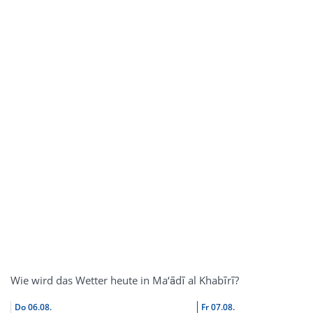
Wie wird das Wetter heute in Ma‘ādī al Khabīrī?
Do
06.08.
Fr
07.08.