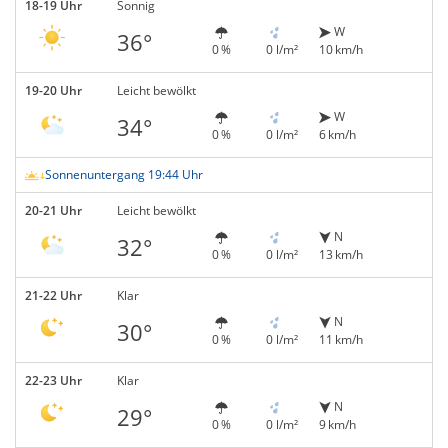
18-19 Uhr
Sonnig
W
36°
0 %
0 l/m²
10 km/h
19-20 Uhr
Leicht bewölkt
W
34°
0 %
0 l/m²
6 km/h
Sonnenuntergang 19:44 Uhr
20-21 Uhr
Leicht bewölkt
N
32°
0 %
0 l/m²
13 km/h
21-22 Uhr
Klar
N
30°
0 %
0 l/m²
11 km/h
22-23 Uhr
Klar
N
29°
0 %
0 l/m²
9 km/h