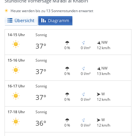
Stündliche Vorhersage Ma‘ādī al Khabīrī
Heute werden bis zu 13 Sonnenstunden erwartet
Übersicht
Diagramm
14-15 Uhr
Sonnig
NW
37°
0 %
0 l/m²
12 km/h
15-16 Uhr
Sonnig
NW
37°
0 %
0 l/m²
13 km/h
16-17 Uhr
Sonnig
W
37°
0 %
0 l/m²
12 km/h
17-18 Uhr
Sonnig
W
36°
0 %
0 l/m²
12 km/h