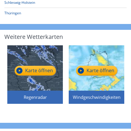
Schleswig-Holstein
Thüringen
Weitere Wetterkarten
Karte öffnen
Karte öffnen
Regenradar
Windgeschwindigkeiten