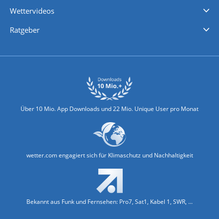
iPhone Wetter
iPad Wetter
Android Wetter
Wettervideos
Nachrichten
Deutschlandwetter
Schweizwetter
Österreichwetter
Regionalwetter
Wetter in Europa
Wetter Weltweit
Wetterlexikon
Promi-News
Ratgeber
Biowetter
Glätteindex
Reiseziel Finder
Erkältungswetter
Klima & Umwelt
Über 10 Mio. App Downloads und 22 Mio. Unique User pro Monat
wetter.com engagiert sich für Klimaschutz und Nachhaltigkeit
Bekannt aus Funk und Fernsehen: Pro7, Sat1, Kabel 1, SWR, ...