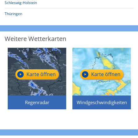
Schleswig-Holstein
Thüringen
Weitere Wetterkarten
Karte öffnen
Karte öffnen
Regenradar
Windgeschwindigkeiten