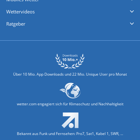
iPhone Wetter
iPad Wetter
Android Wetter
Wettervideos
Nachrichten
Deutschlandwetter
Schweizwetter
Österreichwetter
Regionalwetter
Wetter in Europa
Wetter Weltweit
Wetterlexikon
Promi-News
Ratgeber
Biowetter
Glätteindex
Reiseziel Finder
Erkältungswetter
Klima & Umwelt
Über 10 Mio. App Downloads und 22 Mio. Unique User pro Monat
wetter.com engagiert sich für Klimaschutz und Nachhaltigkeit
Bekannt aus Funk und Fernsehen: Pro7, Sat1, Kabel 1, SWR, ...