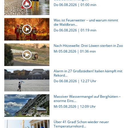
Do 06.08.2026
|
01:00 min
Was ist Feuerwetter – und warum nimmt
die Waldbran...
Do 06.08.2026
|
01:19 min
Nach Hitzewelle: Drei Löwen sterben in Zoo
Mi 05.08.2026
|
01:36 min
Alarm in 27 Großstädten! Italien kämpft mit
Rekord...
Do 06.08.2026 | 12:27 Uhr
Massiver Wassermangel auf Berghütten –
enorme Eins...
Mi 05.08.2026 | 12:09 Uhr
Über 41 Grad! Schon wieder neuer
Temperaturrekord...