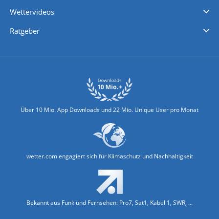
iPhone Wetter
iPad Wetter
Android Wetter
Wettervideos
Nachrichten
Deutschlandwetter
Schweizwetter
Österreichwetter
Regionalwetter
Wetter in Europa
Wetter Weltweit
Wetterlexikon
Promi-News
Ratgeber
Biowetter
Glätteindex
Reiseziel Finder
Erkältungswetter
Klima & Umwelt
Über 10 Mio. App Downloads und 22 Mio. Unique User pro Monat
wetter.com engagiert sich für Klimaschutz und Nachhaltigkeit
Bekannt aus Funk und Fernsehen: Pro7, Sat1, Kabel 1, SWR, ...