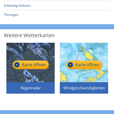
Schleswig-Holstein
Thüringen
Weitere Wetterkarten
Karte öffnen
Karte öffnen
Regenradar
Windgeschwindigkeiten