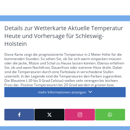
Details zur Wetterkarte
Aktuelle Temperatur
Heute und Vorhersage für Schleswig-
Holstein
Diese Karte zeigt die prognostizierte Temperatur in 2 Meter Höhe für die
kommenden Stunden. So sehen Sie, ob Sie sich warm einpacken müssen
oder die Jacke, Mütze und Schal zu Hause lassen können. Ebenso erfahren
Sie, ob und wann Nachtfrost, Dauerfrost oder extreme Hitze droht. Dabei
sind die Temperaturen durch eine Farbskala in verschiedene Stufen
unterteilt. In der Legende sind die Temperaturen den Farben zugeordnet.
Die Blautöne (-20 bis 0 Grad Celsius) stellen sehr strengen bis leichten
Frost dar. Positive Temperaturen bis 20 Grad werden in grünen bzw.
gelben Farbtönen angezeigt. Werden Temperaturen von 30 Grad und mehr
mehr Informationen anzeigen
erreicht, sind diese mit einem roten Farbton gekennzeichnet. Sobald die
Temperatur die 30-Grad-Marke überschreitet, spricht man von einem
heißen Tag. Durch den Vergleich der einzelnen Zeitschritte (ein Zeitschritt
beträgt eine Stunde) können Sie zusätzlich abschätzen, wie sich die
Temperatur im Laufe des Tages entwickelt bzw. ob ein Temperaturanstieg
oder ein Temperatursturz bevorsteht.