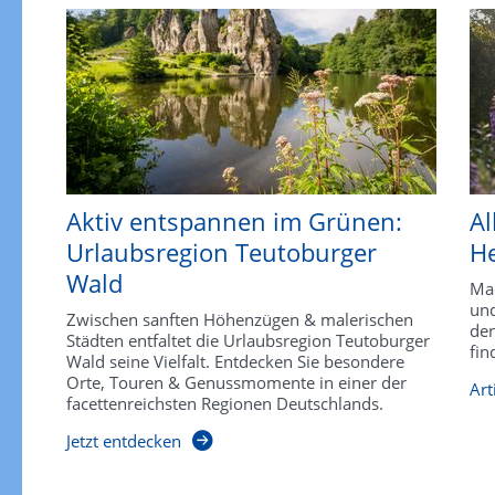
Aktiv entspannen im Grünen:
Al
Urlaubsregion Teutoburger
He
Wald
Mac
und
Zwischen sanften Höhenzügen & malerischen
den
Städten entfaltet die Urlaubsregion Teutoburger
fin
Wald seine Vielfalt. Entdecken Sie besondere
Orte, Touren & Genussmomente in einer der
Art
facettenreichsten Regionen Deutschlands.
Jetzt entdecken