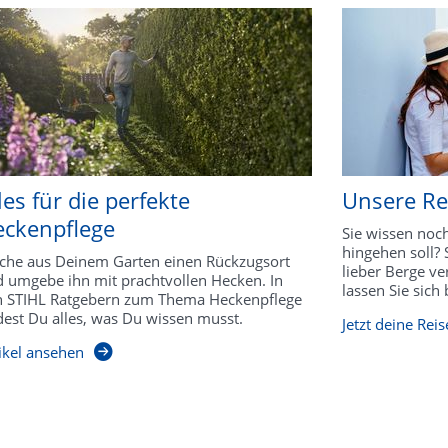
les für die perfekte
Unsere Rei
ckenpflege
Sie wissen noch
hingehen soll?
he aus Deinem Garten einen Rückzugsort
lieber Berge ve
 umgebe ihn mit prachtvollen Hecken. In
lassen Sie sich 
 STIHL Ratgebern zum Thema Heckenpflege
dest Du alles, was Du wissen musst.
Jetzt deine Reis
ikel ansehen