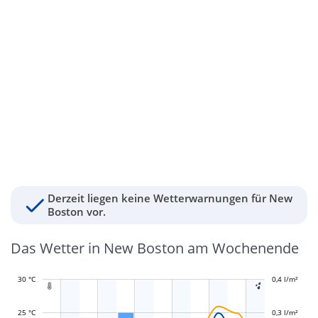
Derzeit liegen keine Wetterwarnungen für New
Boston vor.
Das Wetter in New Boston am Wochenende
30 °C
-0,1 l/m²
-0,05 l/m²
0,05 l/m²
0,5 l/m²
0,4 l/m²
-0,2 l/m²


25 °C
0,3 l/m²