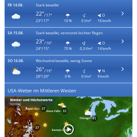
FR 14.08.
Stark bewölkt
22°
/ 17°
O
23°/ 17°
10 %
0 l/m²
16 km/h
SA 15.08.
Stark bewölkt, vereinzelt leichter Regen
23°
/ 16°
O
24°/ 15°
70 %
0,3 l/m²
14 km/h
SO 16.08.
Wechselnd bewölkt, wenig Sonne
26°
/ 19°
N
28°/ 20°
0 %
0 l/m²
9 km/h
USA-Wetter im Mittleren Westen