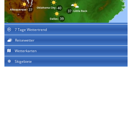
7 Tage Wettertrend
Reisewetter
Wetterkarten
Skigebiete