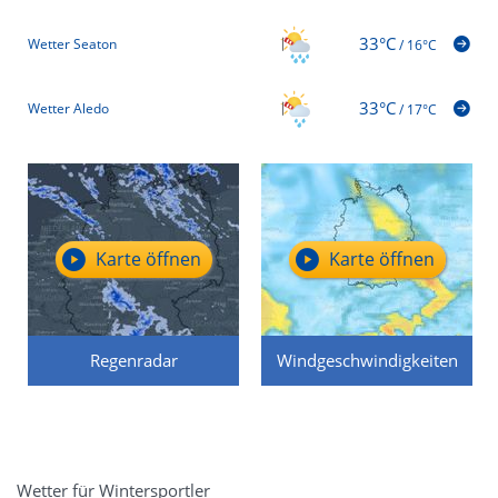
33°C
Wetter Seaton
/
16°C
33°C
Wetter Aledo
/
17°C
Karte öffnen
Karte öffnen
Regenradar
Windgeschwindigkeiten
Wetter für Wintersportler