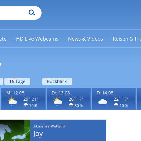
ete
HD Live Webcams
News & Videos
Reisen & Fre
y
16 Tage
Rückblick
Mi 12.08.
Do 13.08.
Fr 14.08.
29°
21°
26°
17°
22°
17°
70 %
80 %
10 %
Aktuelles Wetter in
Joy