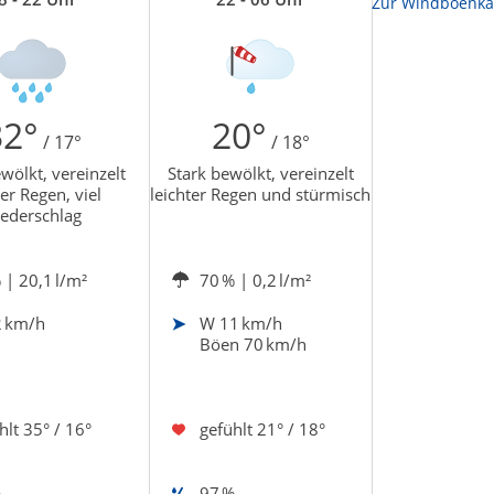
Zur Gewitterrisikokarte
Zur Windböenka
32°
20°
/ 17°
/ 18°
wölkt, vereinzelt
Stark bewölkt, vereinzelt
er Regen, viel
leichter Regen und stürmisch
ederschlag
%
| 20,1 l/m²
70 %
| 0,2 l/m²
 km/h
W
11 km/h
Böen 70 km/h
hlt
35° / 16°
gefühlt
21° / 18°
%
97 %