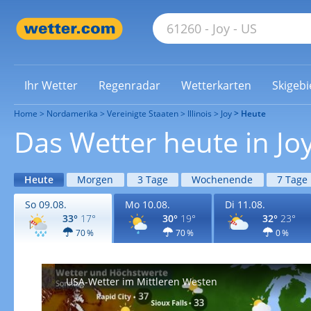
Ihr Wetter
Regenradar
Wetterkarten
Skigebi
Home
Nordamerika
Vereinigte Staaten
Illinois
Joy
Heute
Das Wetter heute in Jo
Heute
Morgen
3 Tage
Wochenende
7 Tage
So 09.08.
Mo 10.08.
Di 11.08.
33°
17°
30°
19°
32°
23°
70 %
70 %
0 %
USA-Wetter im Mittleren Westen