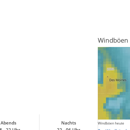
Gewitterrisiko
Windböen
Abends
Nachts
Gewitterrisiko in 3h
Windböen heute
8 - 22 Uhr
22 - 06 Uhr