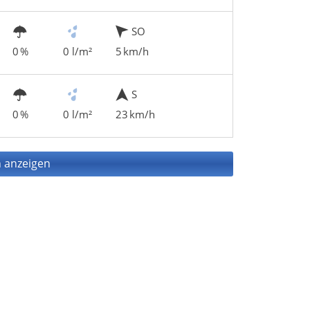
SO
0 %
0 l/m²
5 km/h
S
0 %
0 l/m²
23 km/h
 anzeigen