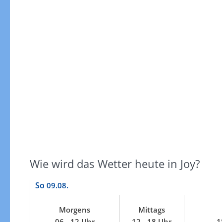
keiten
Sonnenscheindauer
Wie wird das Wetter heute in Joy?
So
09.08.
Morgens
Mittags
Sonnenschein heute
06 - 12 Uhr
12 - 18 Uhr
1