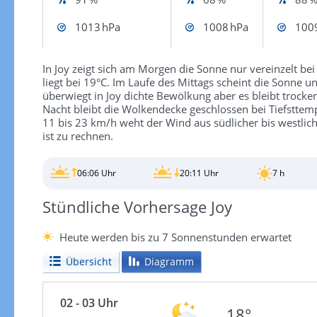
1013 hPa
1008 hPa
100
In Joy zeigt sich am Morgen die Sonne nur vereinzelt b
liegt bei 19°C. Im Laufe des Mittags scheint die Sonne 
überwiegt in Joy dichte Bewölkung aber es bleibt trocken 
Nacht bleibt die Wolkendecke geschlossen bei Tiefstte
11 bis 23 km/h weht der Wind aus südlicher bis westli
ist zu rechnen.
06:06 Uhr
20:11 Uhr
7 h
Stündliche Vorhersage Joy
Heute werden bis zu 7 Sonnenstunden erwartet
Übersicht
Diagramm
02 - 03 Uhr
18°