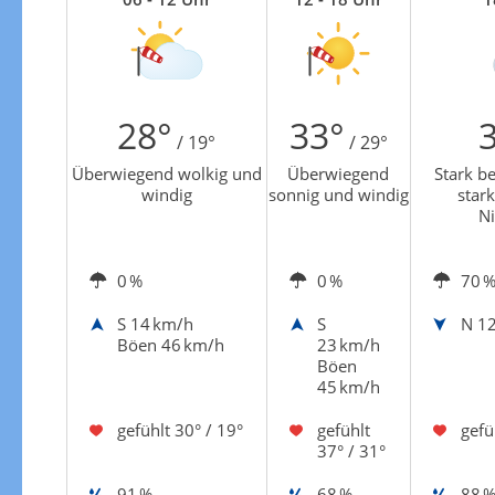
enkarte
Zur Sonnenscheindauerkarte
28°
33°
/ 19°
/ 29°
Überwiegend wolkig und
Überwiegend
Stark be
windig
sonnig und windig
stark
Ni
0 %
0 %
70 
S
14 km/h
S
N
12
Böen 46 km/h
23 km/h
Böen
45 km/h
gefühlt
30° / 19°
gefühlt
gefü
37° / 31°
91 %
68 %
88 