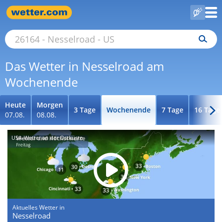
Das Wetter in Nesselroad am
Wochenende
Heute
Morgen
3 Tage
Wochenende
7 Tage
16 Tage
07.08.
08.08.
USA-Wetter an der Ostküste
Aktuelles Wetter in
Nesselroad