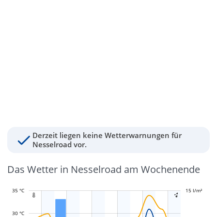
Derzeit liegen keine Wetterwarnungen für
Nesselroad vor.
Das Wetter in Nesselroad am Wochenende
35 °C
-4 l/m²
-2 l/m²
2 l/m²
4 l/m²
20 l/m²
15 l/m²
-5 l/m²
-10 l/m²


30 °C