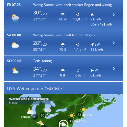
FR 07.08.
Wenig Sonne, vereinzelt starker Regen und windig
30°
/ 20°
S
33°/ 21°
80 %
13,8 l/m²
9 km/h
Böen 49 km/h
SA 08.08.
Wenig Sonne, vereinzelt leichter Regen
28°
/ 20°
SW
30°/ 21°
70 %
1,1 l/m²
11 km/h
SO 09.08.
Teils sonnig
34°
/ 20°
W
37°/ 21°
0 %
0 l/m²
6 km/h
USA-Wetter an der Ostküste