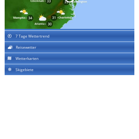
7 Tage Wettertrend
Reisewetter
Wetterkarten
Skigebiete