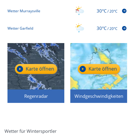
30°C
Wetter Murraysville
/
20°C
30°C
Wetter Garfield
/
20°C
Karte öffnen
Karte öffnen
Regenradar
Windgeschwindigkeiten
Wetter für Wintersportler