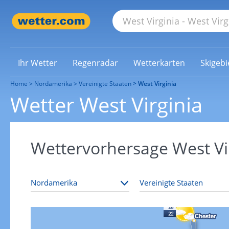
Ihr Wetter
Regenradar
Wetterkarten
Skigebi
Home
Nordamerika
Vereinigte Staaten
West Virginia
Wetter West Virginia
Wettervorhersage West Vi