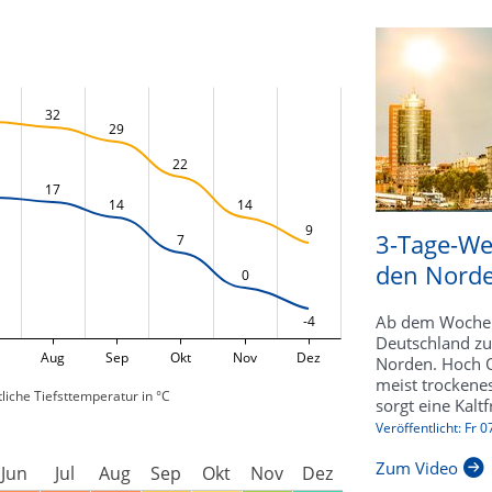
32
29
22
17
14
14
9
3-Tage-Wet
7
den Norde
0
Ab dem Wochene
-4
Deutschland zu
Aug
Sep
Okt
Nov
Dez
Norden. Hoch Q
meist trocken
liche Tiefsttemperatur in °C
sorgt eine Kalt
Veröffentlicht: Fr 
Zum Video
Jun
Jul
Aug
Sep
Okt
Nov
Dez