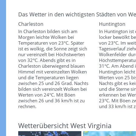
Das Wetter in den wichtigsten Städten von Wes
Charleston
Huntington
In Charleston bilden sich am
In Huntington ist
Morgen leichte Wolken bei
locker bewölkt b
Temperaturen von 23°C. Später
von 23°C. Im wei
ist es wolkig, die Sonne zeigt sich
Tagesverlauf zieh
nur vereinzelt bei Höchstwerten
Wolkenfelder dur
von 32°C. Abends gibt es in
Höchsttemperatur
Charleston überwiegend blauen
31°C. Am Abend is
Himmel mit vereinzelten Wolken
Huntington leicht
und die Temperaturen liegen
Werten von 25 bi
zwischen 25 und 26 Grad. Nachts
Nachts gibt es ke
bilden sich vereinzelt Wolken bei
und die Sterne si
Werten von 24°C. Mit Böen
erkennen bei Wer
zwischen 26 und 36 km/h ist zu
23°C. Mit Böen z
rechnen.
und 33 km/h ist 
Wetterübersicht West Virginia