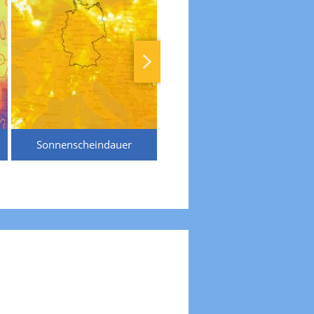
Sonnenscheindauer
Temperaturen