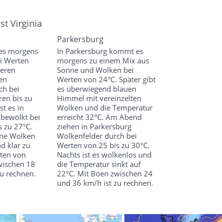
t Virginia
Parkersburg
 es morgens
In Parkersburg kommt es
ei Werten
morgens zu einem Mix aus
teren
Sonne und Wolken bei
en
Werten von 24°C. Später gibt
ch bei
es überwiegend blauen
en bis zu
Himmel mit vereinzelten
t es in
Wolken und die Temperatur
 bewölkt bei
erreicht 32°C. Am Abend
s zu 27°C.
ziehen in Parkersburg
ine Wolken
Wolkenfelder durch bei
nd klar zu
Werten von 25 bis zu 30°C.
ten von
Nachts ist es wolkenlos und
wischen 18
die Temperatur sinkt auf
zu rechnen.
22°C. Mit Böen zwischen 24
und 36 km/h ist zu rechnen.