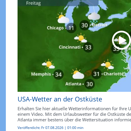
USA-Wetter an der Ostküste
Erhalten Sie hier aktuelle Wetterinformationen für Ihre
einem Video. Mit dem Urlaubswetter für die Ostküste d
Atlanta immer bestens über die Wettersituation informie
Veröffentlicht:
Fr 07.08.2026
|
01:00 min