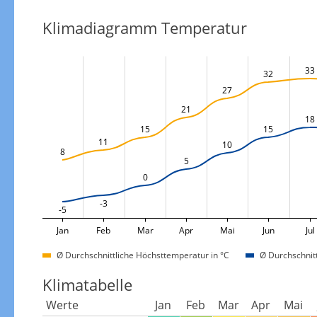
Klimadiagramm Temperatur
33
32
27
21
18
15
15
11
10
8
5
0
-3
-5
Jan
Feb
Mar
Apr
Mai
Jun
Jul
Ø Durchschnittliche Höchsttemperatur in °C
Ø Durchschnitt
Klimatabelle
Werte
Jan
Feb
Mar
Apr
Mai