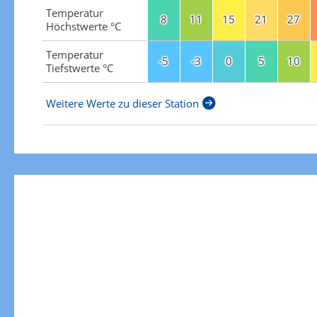
Temperatur
8
11
15
21
27
Höchstwerte °C
Temperatur
-5
-3
0
5
10
Tiefstwerte °C
Weitere Werte zu dieser Station