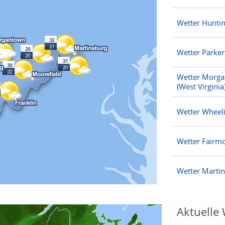
Wetter Hunti
Wetter Parke
Wetter Morg
(West Virginia
Wetter Wheel
Wetter Fairm
Wetter Marti
Aktuelle