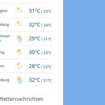
31°C
ngton
/
23°C
32°C
rsburg
/
24°C
antown
29°C
/
21°C
)
30°C
ing
/
23°C
28°C
ont
/
22°C
32°C
nsburg
/
21°C
 Wetternachrichten