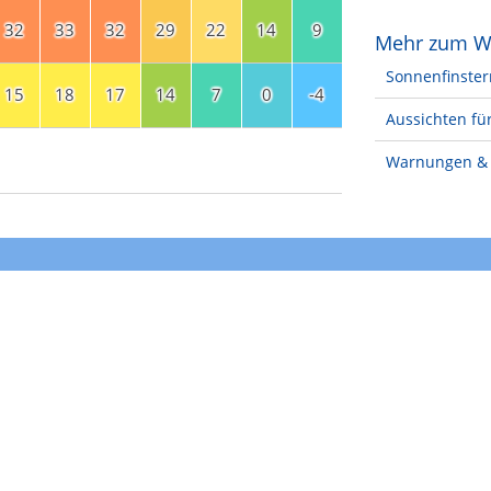
32
33
32
29
22
14
9
Mehr zum W
Sonnenfinster
15
18
17
14
7
0
-4
Aussichten für
Warnungen & 