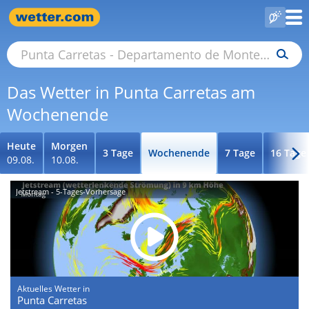
Das Wetter in Punta Carretas am
Wochenende
Heute
Morgen
3 Tage
Wochenende
7 Tage
16 Tage
09.08.
10.08.
Jetstream - 5-Tages-Vorhersage
Aktuelles Wetter in
Punta Carretas