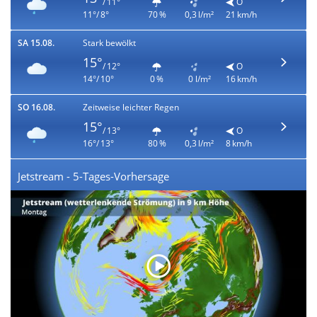
/ 11°
O
11°/ 8°
70 %
0,3 l/m²
21 km/h
SA 15.08.
Stark bewölkt
15°
/ 12°
O
14°/ 10°
0 %
0 l/m²
16 km/h
SO 16.08.
Zeitweise leichter Regen
15°
/ 13°
O
16°/ 13°
80 %
0,3 l/m²
8 km/h
Jetstream - 5-Tages-Vorhersage