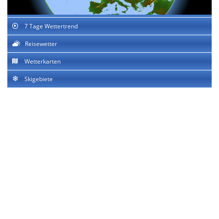
7 Tage Wettertrend
Reisewetter
Wetterkarten
Skigebiete