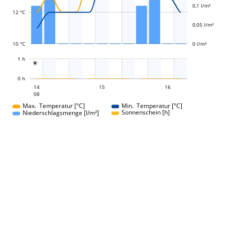
0,1 l/m²
12 °C
0,05 l/m²
10 °C
0 l/m²
L
1 h

L
0 h
15
16
14
15
14
16
08
08
Max. Temperatur [°C]
Min. Temperatur [°C]
Sonnenschein [h]
Niederschlagsmenge [l/m²]