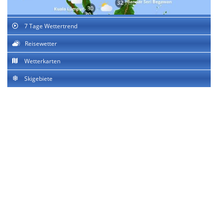
7 Tage Wettertrend
Reisewetter
Wetterkarten
Skigebiete