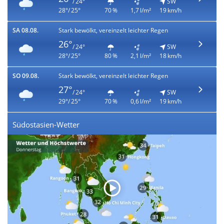
/ 24°
SW
28°/ 25°
70 %
1,7 l/m²
19 km/h
SA 08.08.
Stark bewölkt, vereinzelt leichter Regen
26°
/ 24°
SW
28°/ 25°
80 %
2,1 l/m²
18 km/h
SO 09.08.
Stark bewölkt, vereinzelt leichter Regen
27°
/ 24°
SW
29°/ 25°
70 %
0,6 l/m²
19 km/h
Südostasien-Wetter