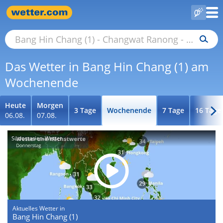
Das Wetter in Bang Hin Chang (1) am
Wochenende
Heute
Morgen
3 Tage
Wochenende
7 Tage
16 Tage
06.08.
07.08.
Südostasien-Wetter
Aktuelles Wetter in
Bang Hin Chang (1)