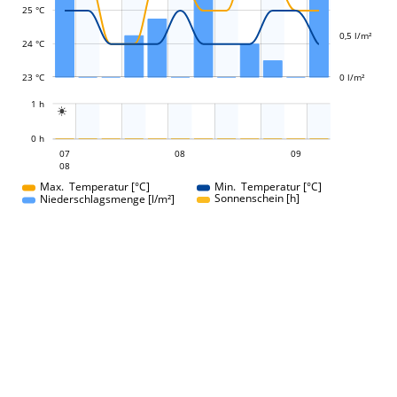
25 °C
0,5 l/m²
24 °C
23 °C
0 l/m²
L
1 h

L
0 h
08
09
07
08
07
09
08
08
Max. Temperatur [°C]
Min. Temperatur [°C]
Sonnenschein [h]
Niederschlagsmenge [l/m²]