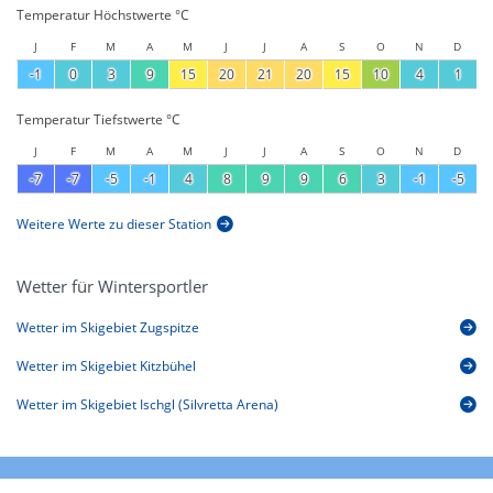
Temperatur Höchstwerte °C
J
F
M
A
M
J
J
A
S
O
N
D
-1
0
3
9
15
20
21
20
15
10
4
1
Temperatur Tiefstwerte °C
J
F
M
A
M
J
J
A
S
O
N
D
-7
-7
-5
-1
4
8
9
9
6
3
-1
-5
Weitere Werte zu dieser Station
Wetter für Wintersportler
Wetter im Skigebiet Zugspitze
Wetter im Skigebiet Kitzbühel
Wetter im Skigebiet Ischgl (Silvretta Arena)