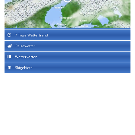
7 Tage Wettertrend
Reisewetter
Wetterkarten
Skigebiete