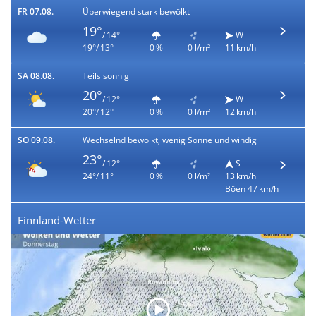
FR 07.08.
Überwiegend stark bewölkt
19°
/ 14°
W
19°/ 13°
0 %
0 l/m²
11 km/h
SA 08.08.
Teils sonnig
20°
/ 12°
W
20°/ 12°
0 %
0 l/m²
12 km/h
SO 09.08.
Wechselnd bewölkt, wenig Sonne und windig
23°
/ 12°
S
24°/ 11°
0 %
0 l/m²
13 km/h
Böen 47 km/h
Finnland-Wetter