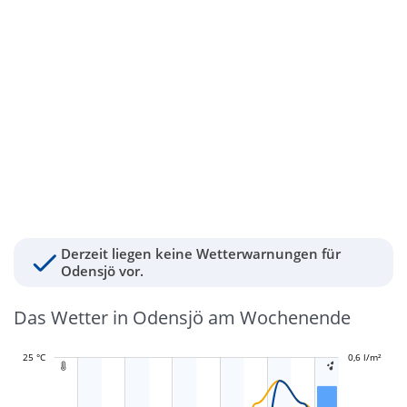
Derzeit liegen keine Wetterwarnungen für
Odensjö vor.
Das Wetter in Odensjö am Wochenende
25 °C
-0,2 l/m²
-0,1 l/m²
0,1 l/m²
0,3 l/m²
0,8 l/m²
0,6 l/m²
-0,4 l/m²

