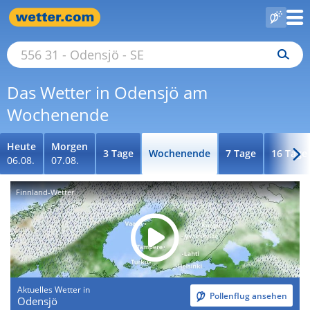
Das Wetter in Odensjö am
Wochenende
Heute
Morgen
3 Tage
Wochenende
7 Tage
16 Tage
06.08.
07.08.
Finnland-Wetter
Aktuelles Wetter in
Pollenflug ansehen
Odensjö