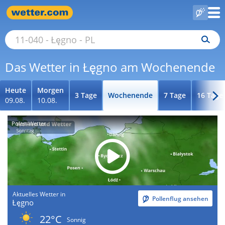
Das Wetter in Łęgno am Wochenende
Heute
Morgen
3 Tage
Wochenende
7 Tage
16 Tage
09.08.
10.08.
Polen-Wetter
Aktuelles Wetter in
Pollenflug ansehen
Łęgno
22°C
Sonnig