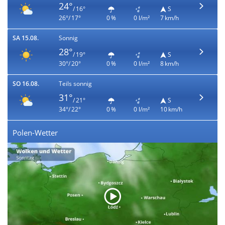
24°
/ 16°
S
26°/ 17°
0 %
0 l/m²
7 km/h
SA 15.08.
Sonnig
28°
/ 19°
S
30°/ 20°
0 %
0 l/m²
8 km/h
SO 16.08.
Teils sonnig
31°
/ 21°
S
34°/ 22°
0 %
0 l/m²
10 km/h
Polen-Wetter