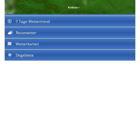
7 Tage Wettertrend
Reisewetter
Wetterkarten
Skigebiete