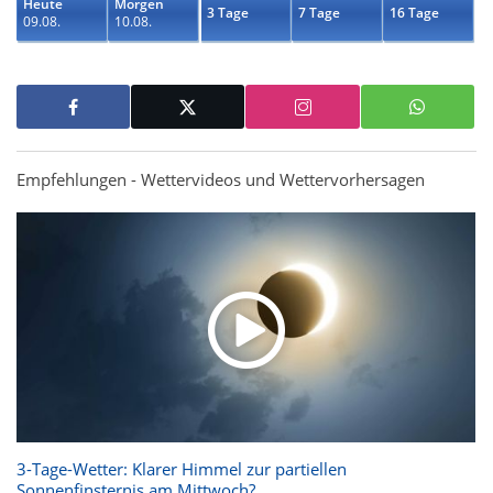
Heute
Morgen
3 Tage
7 Tage
16 Tage
09.08.
10.08.
Empfehlungen - Wettervideos und Wettervorhersagen
3-Tage-Wetter: Klarer Himmel zur partiellen
Sonnenfinsternis am Mittwoch?