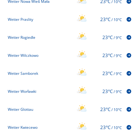
23°C
Wetter Nowa Wieś Mała
/
10°C
23°C
Wetter Praslity
/
10°C
23°C
Wetter Rogiedle
/
9°C
23°C
Wetter Wilczkowo
/
9°C
23°C
Wetter Samborek
/
9°C
23°C
Wetter Worławki
/
9°C
23°C
Wetter Glottau
/
10°C
23°C
Wetter Kwiecewo
/
10°C