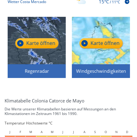
15°C
Wetter Costa Mercado
/
11°C
Karte öffnen
Karte öffnen
Regenradar
Windgeschwindigkeiten
Klimatabelle Colonia Catorce de Mayo
Die Werte unserer Klimatabellen basieren auf Messungen an den
Klimastationen im Zeitraum 1961 bis 1990.
Temperatur Höchstwerte °C
J
F
M
A
M
J
J
A
S
O
N
D