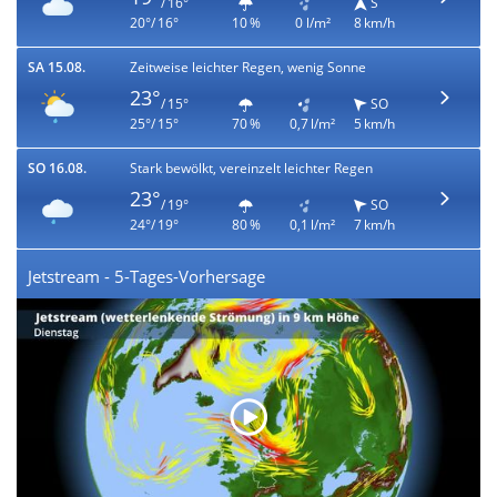
/ 16°
S
20°/ 16°
10 %
0 l/m²
8 km/h
SA 15.08.
Zeitweise leichter Regen, wenig Sonne
23°
/ 15°
SO
25°/ 15°
70 %
0,7 l/m²
5 km/h
SO 16.08.
Stark bewölkt, vereinzelt leichter Regen
23°
/ 19°
SO
24°/ 19°
80 %
0,1 l/m²
7 km/h
Jetstream - 5-Tages-Vorhersage