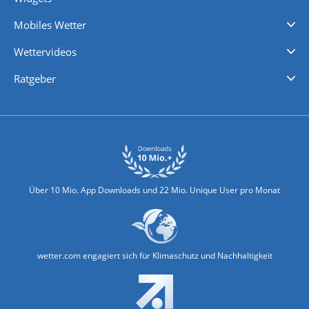
Regenradar
Windgeschwindigkeiten
Temperatur
Sonnenschein
Wassertemperatur
Mobiles Wetter
iPhone Wetter
iPad Wetter
Android Wetter
Wettervideos
Nachrichten
Deutschlandwetter
Schweizwetter
Österreichwetter
Regionalwetter
Wetter in Europa
Wetter Weltweit
Wetterlexikon
Promi-News
Ratgeber
Biowetter
Glätteindex
Reiseziel Finder
Erkältungswetter
Klima & Umwelt
Über 10 Mio. App Downloads und 22 Mio. Unique User pro Monat
wetter.com engagiert sich für Klimaschutz und Nachhaltigkeit