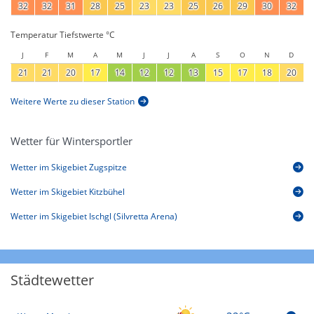
32
32
31
28
25
23
23
25
26
29
30
32
Temperatur Tiefstwerte °C
J
F
M
A
M
J
J
A
S
O
N
D
21
21
20
17
14
12
12
13
15
17
18
20
Weitere Werte zu dieser Station
Wetter für Wintersportler
Wetter im Skigebiet Zugspitze
Wetter im Skigebiet Kitzbühel
Wetter im Skigebiet Ischgl (Silvretta Arena)
Städtewetter