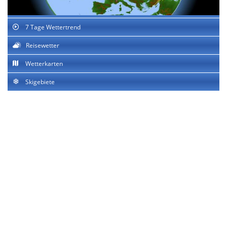
7 Tage Wettertrend
Reisewetter
Wetterkarten
Skigebiete