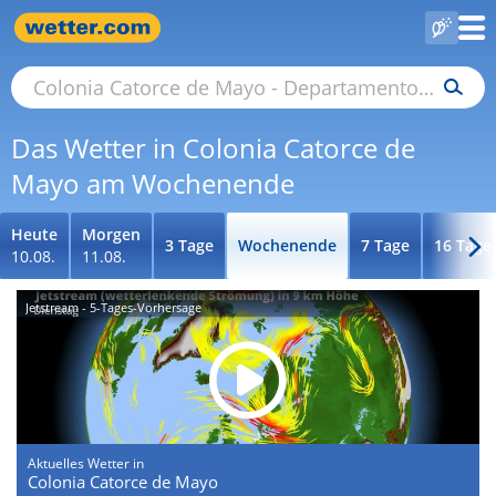
Das Wetter in Colonia Catorce de
Mayo am Wochenende
Heute
Morgen
3 Tage
Wochenende
7 Tage
16 Tage
10.08.
11.08.
Jetstream - 5-Tages-Vorhersage
Aktuelles Wetter in
Colonia Catorce de Mayo