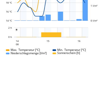
18 °C
1 l/m²
16 °C
14 °C
0 l/m²
L
2 h

L
0 h
15
16
14
15
14
16
08
08
Max. Temperatur [°C]
Min. Temperatur [°C]
Sonnenschein [h]
Niederschlagsmenge [l/m²]