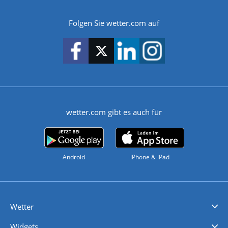
Folgen Sie wetter.com auf
wetter.com gibt es auch für
Android
iPhone & iPad
Wetter
Videovorhersagen
Kolumnen
Unwetterwarnungen
wetter.com Deutschland
wetter.com Schweiz
wetter.com Österreich
Werben
Homepage Widget
Wetter API
Wetter- und Geodaten - meteonomiqs.com
tiempo.es
meteos24.fr
ilmeteo24.it
pogoda24.pl
weather24.co.uk
Widgets