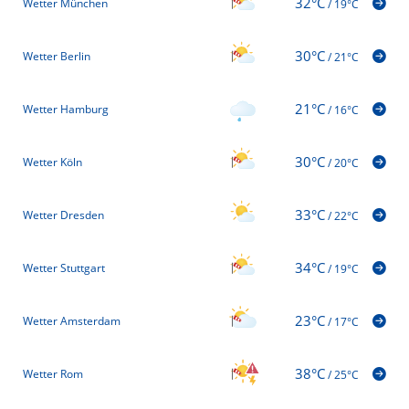
32°C
Wetter München
/
19°C
30°C
Wetter Berlin
/
21°C
21°C
Wetter Hamburg
/
16°C
30°C
Wetter Köln
/
20°C
33°C
Wetter Dresden
/
22°C
34°C
Wetter Stuttgart
/
19°C
23°C
Wetter Amsterdam
/
17°C
38°C
Wetter Rom
/
25°C