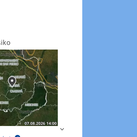
siko
Windböen
Windböen heute