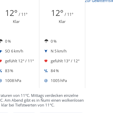
Zur Sonnenscheindauerkarte
Zur Gewitterrisi
12°
12°
/ 11°
/ 11°
Klar
Klar
0 %
0 %
SO
6 km/h
N
5 km/h
gefühlt
12° / 11°
gefühlt
13° / 12°
83 %
84 %
1008 hPa
1005 hPa
aturen von 11°C. Mittags verdecken einzelne
°C. Am Abend gibt es in Ñumi einen wolkenlosen
klar bei Tiefstwerten von 11°C.