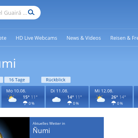
ete
HD Live Webcams
News & Videos
Reisen & Fre
umi
16 Tage
Rückblick
Mo 10.08.
Di 11.08.
Mi 12.08.
15°
11°
14°
11°
26°
14°
0 %
0 %
0 %
Aktuelles Wetter in
Ñumi