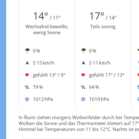
Zur Windgeschwindigkeitenkarte
14°
17°
/ 11°
/ 14°
Wechselnd bewölkt,
Teils sonnig
wenig Sonne
0 %
0 %
S
15 km/h
S
11 km/h
gefühlt
13° / 9°
gefühlt
17° / 13°
79 %
64 %
1012 hPa
1010 hPa
In Ñumi ziehen morgens Wolkenfelder durch bei Temper
Wolken die Sonne und das Thermometer klettert auf 17
Himmel bei Temperaturen von 11 bis 12°C. Nachts ist es 