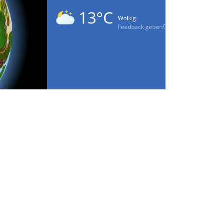
13°C
Wolkig
Feedback geben