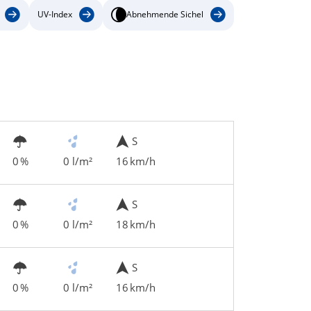
UV-Index
Abnehmende Sichel
S
0 %
0 l/m²
16 km/h
S
0 %
0 l/m²
18 km/h
S
0 %
0 l/m²
16 km/h