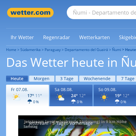
Ihr Wetter
Regenradar
Wetterkarten
Skigebi
Home
Südamerika
Paraguay
Departamento del Guairá
Ñumi
Heute
Das Wetter heute in Ñ
Heute
Morgen
3 Tage
Wochenende
7 Tage
Fr 07.08.
Sa 08.08.
So 09.08.
17°
11°
24°
12°
19°
12°
0 %
0 %
0 %
Jetstream - 5-Tages-Vorhersage