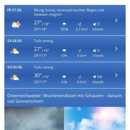
FR 07.08.
Wenig Sonne, vereinzelt leichter Regen und
Gewitter möglich
27°
/ 18°
O
29°/ 18°
50 %
2,1 l/m²
4 km/h
SA 08.08.
Teils sonnig
27°
/ 16°
O
29°/ 17°
0 %
0 l/m²
5 km/h
SO 09.08.
Teils sonnig
30°
/ 16°
SW
32°/ 17°
0 %
0 l/m²
4 km/h
Österreichwetter: Wochenendstart mit Schauern - danach
viel Sonnenschein