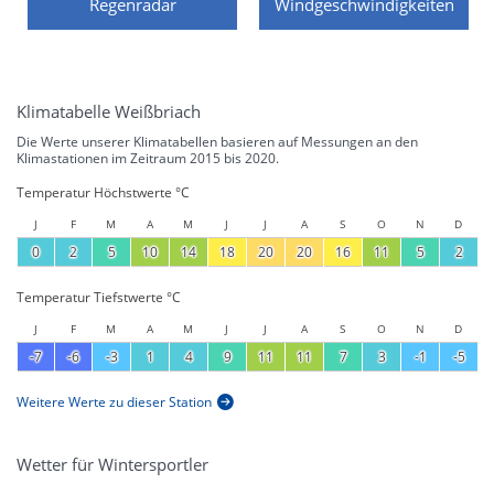
Regenradar
Windgeschwindigkeiten
Klimatabelle Weißbriach
Die Werte unserer Klimatabellen basieren auf Messungen an den
Klimastationen im Zeitraum 2015 bis 2020.
Temperatur Höchstwerte °C
J
F
M
A
M
J
J
A
S
O
N
D
0
2
5
10
14
18
20
20
16
11
5
2
Temperatur Tiefstwerte °C
J
F
M
A
M
J
J
A
S
O
N
D
-7
-6
-3
1
4
9
11
11
7
3
-1
-5
Weitere Werte zu dieser Station
Wetter für Wintersportler