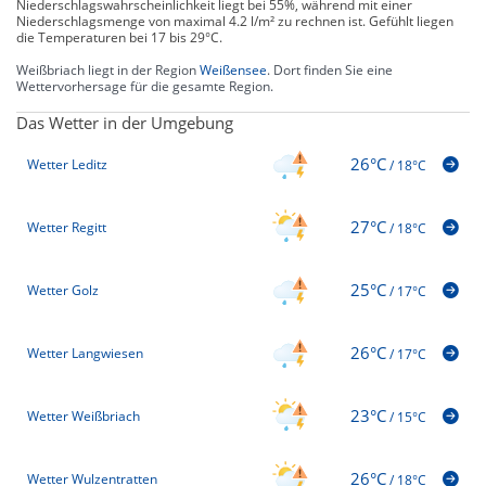
Niederschlagswahrscheinlichkeit liegt bei 55%, während mit einer
Niederschlagsmenge von maximal 4.2 l/m² zu rechnen ist. Gefühlt liegen
die Temperaturen bei 17 bis 29°C.
Weißbriach liegt in der Region
Weißensee
. Dort finden Sie eine
Wettervorhersage für die gesamte Region.
Das Wetter in der Umgebung
26°C
Wetter Leditz
/
18°C
27°C
Wetter Regitt
/
18°C
25°C
Wetter Golz
/
17°C
26°C
Wetter Langwiesen
/
17°C
23°C
Wetter Weißbriach
/
15°C
26°C
Wetter Wulzentratten
/
18°C