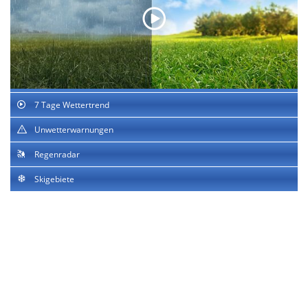
7 Tage Wettertrend
Unwetterwarnungen
Regenradar
Skigebiete