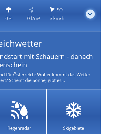
SO
0 %
0 l/m²
3 km/h
eichwetter
dstart mit Schauern - danach
nenschein
nd für Österreich: Woher kommt das Wetter
rt? Scheint die Sonne, gibt es...
Regenradar
Skigebiete