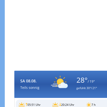
28°
SA 08.08.
/ 19°
Teils sonnig
gefühlt
30°/ 21°
05:51 Uhr
20:24 Uhr
7 h