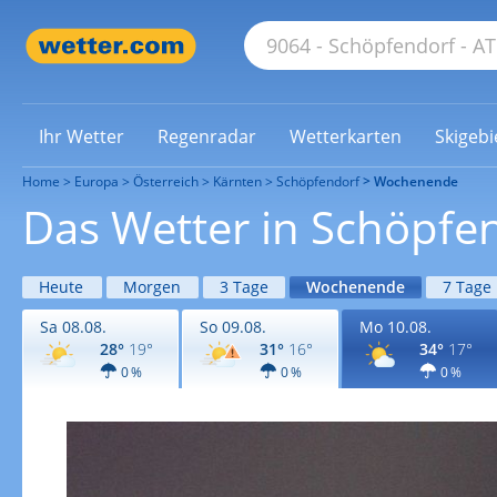
Ihr Wetter
Regenradar
Wetterkarten
Skigebi
Home
Europa
Österreich
Kärnten
Schöpfendorf
Wochenende
Das Wetter in Schöpf
Heute
Morgen
3 Tage
Wochenende
7 Tage
Sa 08.08.
So 09.08.
Mo 10.08.
28°
19°
31°
16°
34°
17°
0 %
0 %
0 %