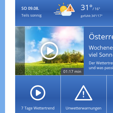
31°
SO 09.08.
/ 16°
Teils sonnig
gefühlt
34°/ 17°
Österr
Wochenen
viel Son
Der Wettertre
und was passie
01:17 min
7 Tage Wettertrend
Unwetterwarnungen