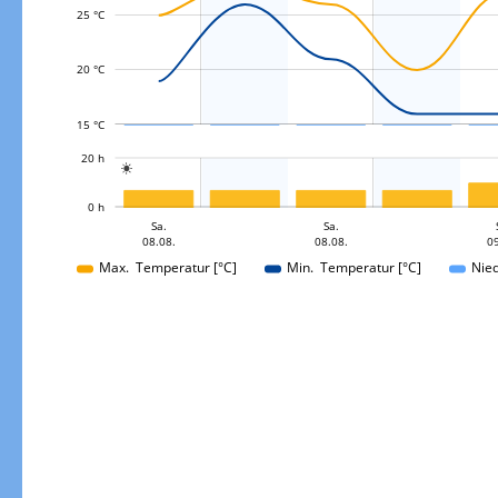
L
25 °C
20 °C
15 °C
L
20 h

L
0 h
Sa.
Sa.
So.
08.08.
08.08.
09
09.08.
Max. Temperatur [°C]
Min. Temperatur [°C]
Nie