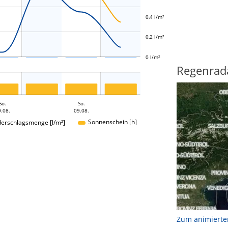
L
0,4 l/m²
0,2 l/m²
0 l/m²
Regenrad
So.
So.
.08.
09.08.
Sonnenschein [h]
derschlagsmenge [l/m²]
Zum animierte