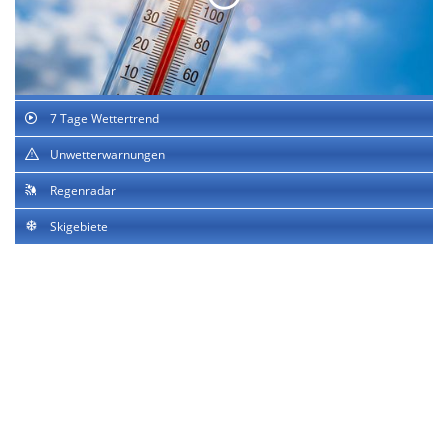
7 Tage Wettertrend
Unwetterwarnungen
Regenradar
Skigebiete