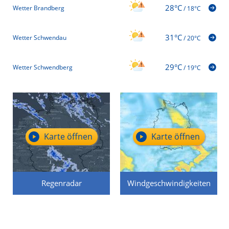
28°C
Wetter Brandberg
/
18°C
31°C
Wetter Schwendau
/
20°C
29°C
Wetter Schwendberg
/
19°C
Karte öffnen
Karte öffnen
Regenradar
Windgeschwindigkeiten