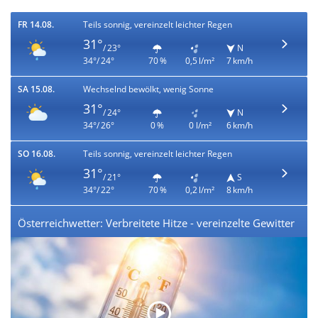
FR 14.08.
Teils sonnig, vereinzelt leichter Regen
31°
/ 23°
N
34°/ 24°
70 %
0,5 l/m²
7 km/h
SA 15.08.
Wechselnd bewölkt, wenig Sonne
31°
/ 24°
N
34°/ 26°
0 %
0 l/m²
6 km/h
SO 16.08.
Teils sonnig, vereinzelt leichter Regen
31°
/ 21°
S
34°/ 22°
70 %
0,2 l/m²
8 km/h
Österreichwetter: Verbreitete Hitze - vereinzelte Gewitter