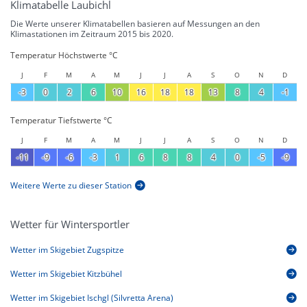
Klimatabelle Laubichl
Die Werte unserer Klimatabellen basieren auf Messungen an den
Klimastationen im Zeitraum 2015 bis 2020.
Temperatur Höchstwerte °C
J
F
M
A
M
J
J
A
S
O
N
D
-3
0
2
6
10
16
18
18
13
8
4
-1
Temperatur Tiefstwerte °C
J
F
M
A
M
J
J
A
S
O
N
D
-11
-9
-6
-3
1
6
8
8
4
0
-5
-9
Weitere Werte zu dieser Station
Wetter für Wintersportler
Wetter im Skigebiet Zugspitze
Wetter im Skigebiet Kitzbühel
Wetter im Skigebiet Ischgl (Silvretta Arena)