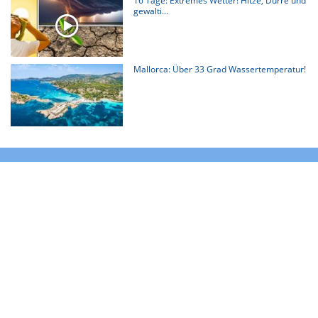
16 Tage: Extremes Wetter! Hitze, Dürre und
gewalti...
Mallorca: Über 33 Grad Wassertemperatur!