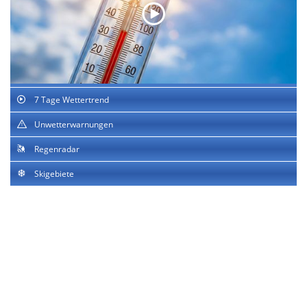
7 Tage Wettertrend
Unwetterwarnungen
Regenradar
Skigebiete