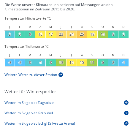
Die Werte unserer Klimatabellen basieren auf Messungen an den
Klimastationen im Zeitraum 2015 bis 2020.
Temperatur Höchstwerte °C
J
F
M
A
M
J
J
A
S
O
N
D
2
5
9
15
17
23
24
25
19
14
8
5
Temperatur Tiefstwerte °C
J
F
M
A
M
J
J
A
S
O
N
D
-3
-2
0
4
8
13
15
15
11
6
2
-1
Weitere Werte zu dieser Station
Wetter für Wintersportler
Wetter im Skigebiet Zugspitze
Wetter im Skigebiet Kitzbühel
Wetter im Skigebiet Ischgl (Silvretta Arena)