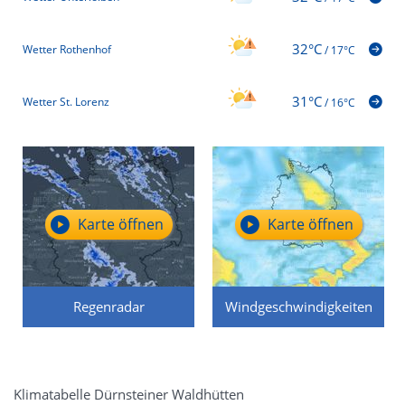
32°C
Wetter Rothenhof
/
17°C
31°C
Wetter St. Lorenz
/
16°C
Karte öffnen
Karte öffnen
Regenradar
Windgeschwindigkeiten
Klimatabelle Dürnsteiner Waldhütten