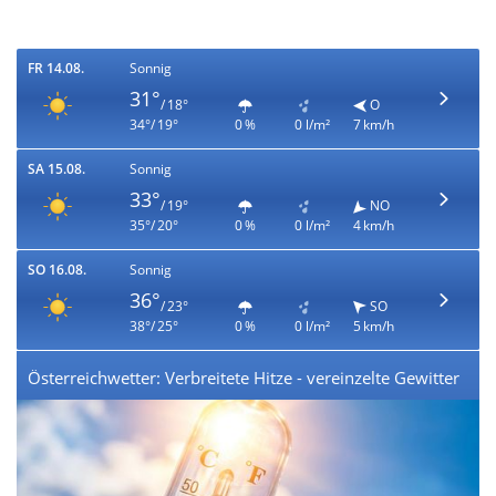
FR 14.08.
Sonnig
31°
/ 18°
O
34°/ 19°
0 %
0 l/m²
7 km/h
SA 15.08.
Sonnig
33°
/ 19°
NO
35°/ 20°
0 %
0 l/m²
4 km/h
SO 16.08.
Sonnig
36°
/ 23°
SO
38°/ 25°
0 %
0 l/m²
5 km/h
Österreichwetter: Verbreitete Hitze - vereinzelte Gewitter