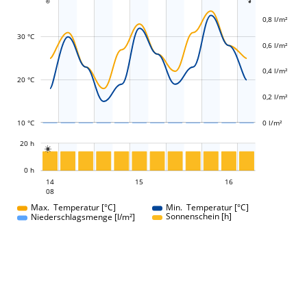
0,8 l/m²
30 °C
0,6 l/m²
L
L
0,4 l/m²
20 °C
0,2 l/m²
10 °C
0 l/m²
L
20 h

L
0 h
15
16
14
15
14
16
08
08
Max. Temperatur [°C]
Min. Temperatur [°C]
Sonnenschein [h]
Niederschlagsmenge [l/m²]