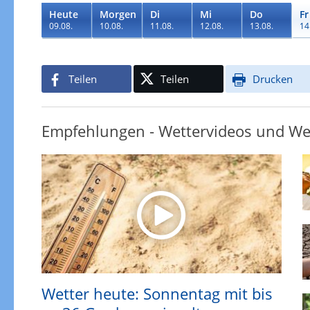
Heute
Morgen
Di
Mi
Do
Fr
09.08.
10.08.
11.08.
12.08.
13.08.
14
Teilen
Teilen
Drucken
Empfehlungen - Wettervideos und We
Wetter heute: Sonnentag mit bis