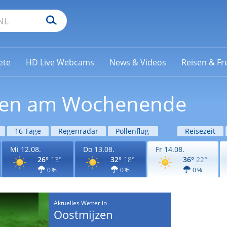
ete
HD Live Webcams
News & Videos
Reisen & Fre
jzen am Wochenende
16 Tage
Regenradar
Pollenflug
Reisezeit
Mi 12.08.
Do 13.08.
Fr 14.08.
26°
13°
32°
18°
36°
22°
0 %
0 %
0 %
Aktuelles Wetter in
Oostmijzen