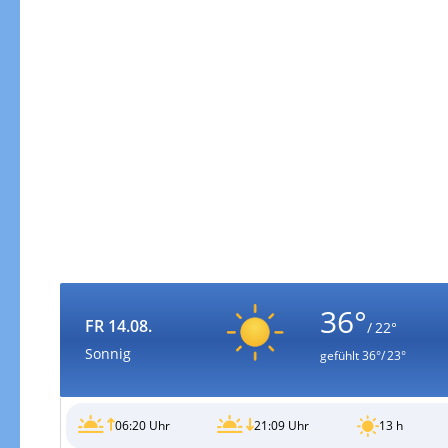
36°
FR 14.08.
/ 22°
Sonnig
gefühlt
36°/ 23°
06:20 Uhr
21:09 Uhr
13 h