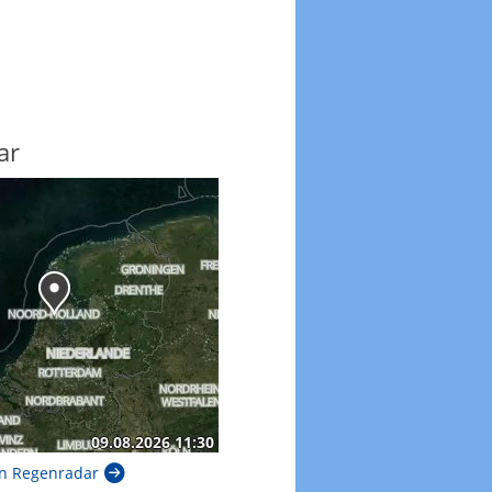
ar
n Regenradar