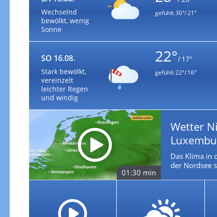
Wechselnd
gefühlt
30°/ 21°
bewölkt, wenig
Sonne
22°
SO 16.08.
/ 17°
Stark bewölkt,
gefühlt
22°/ 16°
vereinzelt
leichter Regen
und windig
Wetter Ni
Luxembu
Das Klima in 
der Nordsee s
01:30 min