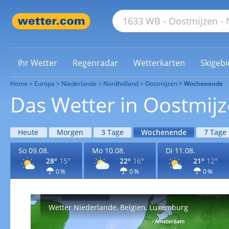
Ihr Wetter
Regenradar
Wetterkarten
Skigebi
Home
Europa
Niederlande
Nordholland
Oostmijzen
Wochenende
Das Wetter in Oostmi
Heute
Morgen
3 Tage
Wochenende
7 Tage
So 09.08.
Mo 10.08.
Di 11.08.
28°
15°
22°
16°
21°
12°
0 %
0 %
0 %
Wetter Niederlande, Belgien, Luxemburg