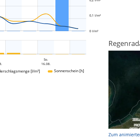
0,1 l/m²
0 l/m²
Regenrad
So.
8.
16.08.
Sonnenschein [h]
derschlagsmenge [l/m²]
Zum animierte