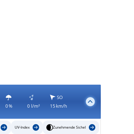
SO
0 %
0 l/m²
15 km/h
UV-Index
Zunehmende Sichel