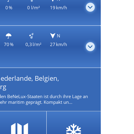
0 %
0 l/m²
19 km/h
N
70 %
0,3 l/m²
27 km/h
ederlande, Belgien,
rg
den BeNeLux-Staaten ist durch ihre Lage an
ehr maritim geprägt. Kompakt un...