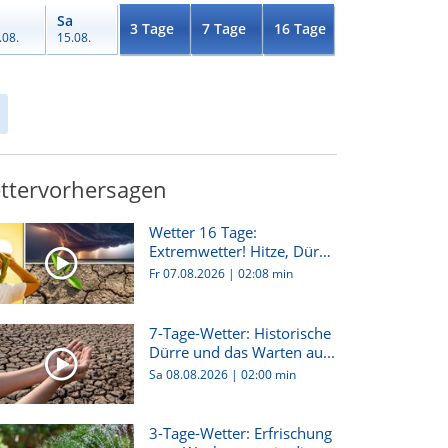
Sa
3 Tage
7 Tage
16 Tage
.08.
15.08.
ttervorhersagen
Wetter 16 Tage:
Extremwetter! Hitze, Dürre
und gew...
Fr 07.08.2026
|
02:08 min
7-Tage-Wetter: Historische
Dürre und das Warten au...
Sa 08.08.2026
|
02:00 min
3-Tage-Wetter: Erfrischung