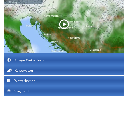
7 Tage Wettertrend
Reisewetter
Wetterkarten
Skigebiete