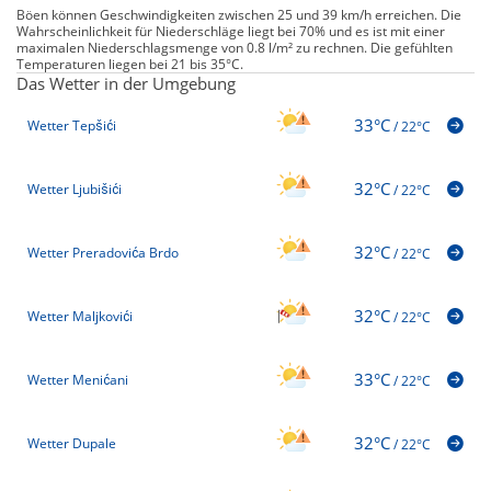
Böen können Geschwindigkeiten zwischen 25 und 39 km/h erreichen. Die
Wahrscheinlichkeit für Niederschläge liegt bei 70% und es ist mit einer
maximalen Niederschlagsmenge von 0.8 l/m² zu rechnen. Die gefühlten
Temperaturen liegen bei 21 bis 35°C.
Das Wetter in der Umgebung
33°C
Wetter Tepšići
/
22°C
32°C
Wetter Ljubišići
/
22°C
32°C
Wetter Preradovića Brdo
/
22°C
32°C
Wetter Maljkovići
/
22°C
33°C
Wetter Menićani
/
22°C
32°C
Wetter Dupale
/
22°C