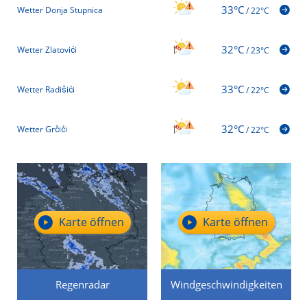
33°C
Wetter Donja Stupnica
/
22°C
32°C
Wetter Zlatovići
/
23°C
33°C
Wetter Radišići
/
22°C
32°C
Wetter Grčići
/
22°C
Karte öffnen
Karte öffnen
Regenradar
Windgeschwindigkeiten