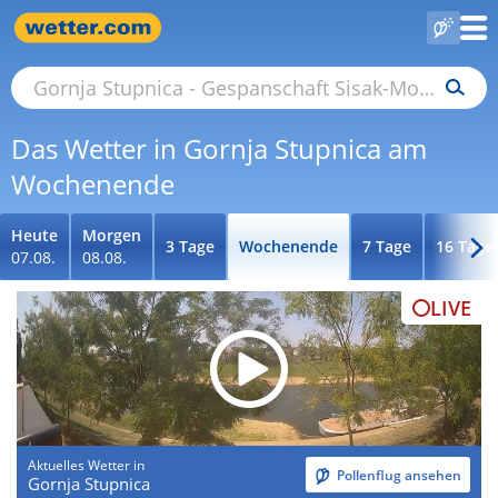
Das Wetter in Gornja Stupnica am
Wochenende
Heute
Morgen
3 Tage
Wochenende
7 Tage
16 Tage
07.08.
08.08.
LIVE
Aktuelles Wetter in
Pollenflug ansehen
Gornja Stupnica