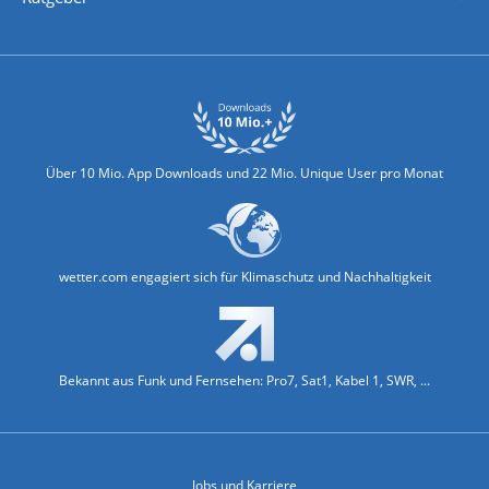
Biowetter
Glätteindex
Reiseziel Finder
Erkältungswetter
Klima & Umwelt
Über 10 Mio. App Downloads und 22 Mio. Unique User pro Monat
wetter.com engagiert sich für Klimaschutz und Nachhaltigkeit
Bekannt aus Funk und Fernsehen: Pro7, Sat1, Kabel 1, SWR, ...
Jobs und Karriere