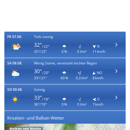
FR 07.08.
Teils sonnig
32°
/ 22°
N
35°/ 23°
0 %
0 l/m²
11 km/h
SA 08.08.
Wenig Sonne, vereinzelt leichter Regen
30°
/ 20°
NO
33°/ 21°
60 %
0,3 l/m²
8 km/h
SO 09.08.
Sonnig
33°
/ 18°
O
36°/ 19°
0 %
0 l/m²
7 km/h
Kroatien- und Balkan-Wetter