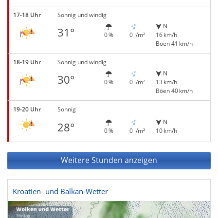
17-18 Uhr
Sonnig und windig
N
31°
0 %
0 l/m²
16 km/h
Böen 41 km/h
18-19 Uhr
Sonnig und windig
N
30°
0 %
0 l/m²
13 km/h
Böen 40 km/h
19-20 Uhr
Sonnig
N
28°
0 %
0 l/m²
10 km/h
Weitere Stunden anzeigen
Kroatien- und Balkan-Wetter