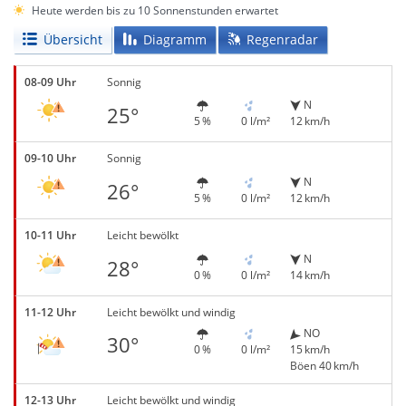
Heute werden bis zu 10 Sonnenstunden erwartet
Übersicht
Diagramm
Regenradar
08-09 Uhr
Sonnig
N
25°
5 %
0 l/m²
12 km/h
09-10 Uhr
Sonnig
N
26°
5 %
0 l/m²
12 km/h
10-11 Uhr
Leicht bewölkt
N
28°
0 %
0 l/m²
14 km/h
11-12 Uhr
Leicht bewölkt und windig
NO
30°
0 %
0 l/m²
15 km/h
Böen 40 km/h
12-13 Uhr
Leicht bewölkt und windig