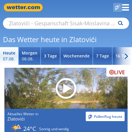
Das Wetter heute in Zlatovići
Heute
Morgen
3 Tage
Wochenende
7 Tage
16 Tage
07.08.
08.08.
LIVE
Aktuelles Wetter in
Pollenflug heute
Zlatovići
24°C
Sonnig und windig