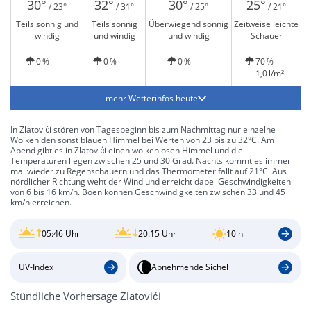
30°
32°
30°
25°
/ 23°
/ 31°
/ 25°
/ 21°
Teils sonnig und
Teils sonnig
Überwiegend sonnig
Zeitweise leichte
windig
und windig
und windig
Schauer
0 %
0 %
0 %
70 %
1,0 l/m²
mehr Wetterinfos heute
In Zlatovići stören von Tagesbeginn bis zum Nachmittag nur einzelne
Wolken den sonst blauen Himmel bei Werten von 23 bis zu 32°C. Am
Abend gibt es in Zlatovići einen wolkenlosen Himmel und die
Temperaturen liegen zwischen 25 und 30 Grad. Nachts kommt es immer
mal wieder zu Regenschauern und das Thermometer fällt auf 21°C. Aus
nördlicher Richtung weht der Wind und erreicht dabei Geschwindigkeiten
von 6 bis 16 km/h. Böen können Geschwindigkeiten zwischen 33 und 45
km/h erreichen.
05:46 Uhr
20:15 Uhr
10 h
UV-Index
Abnehmende Sichel
Stündliche Vorhersage Zlatovići