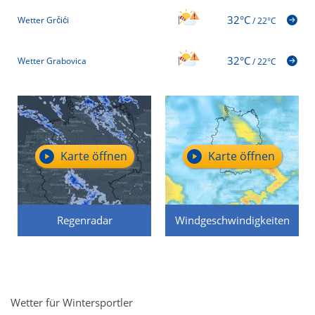
32°C
Wetter Grčići
/
22°C
32°C
Wetter Grabovica
/
22°C
Karte öffnen
Karte öffnen
Regenradar
Windgeschwindigkeiten
Wetter für Wintersportler