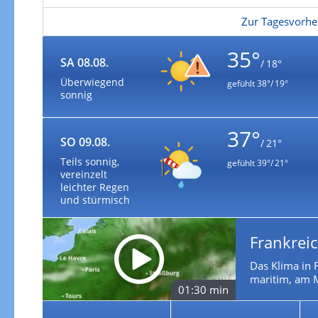
Zur Tagesvorhe
35°
SA 08.08.
/ 18°
Überwiegend
gefühlt
38°/ 19°
sonnig
37°
SO 09.08.
/ 21°
Teils sonnig,
gefühlt
39°/ 21°
vereinzelt
leichter Regen
und stürmisch
Frankrei
Das Klima in F
maritim, am M
01:30 min