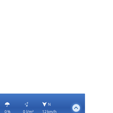
N
0 %
0 l/m²
12 km/h