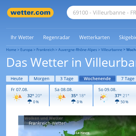
Ihr Wetter
Regenradar
Wetterkarten
Skigebi
Home
Europa
Frankreich
Auvergne-Rhône-Alpes
Villeurbanne
Woch
Das Wetter in Villeu
Heute
Morgen
3 Tage
Wochenende
7 Tage
Fr 07.08.
Sa 08.08.
So 09.08.
32°
20°
35°
18°
37°
21°
0 %
0 %
50 %
Frankreich-Wetter