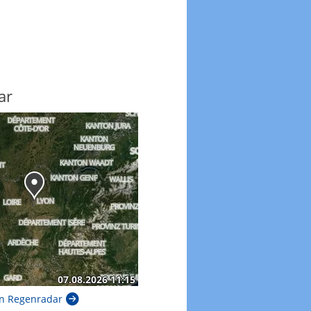
ar
n Regenradar