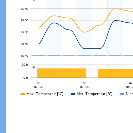
35 °C
30 °C
L
25 °C
20 °C
15 °C
L
20 h

L
0 h
Sa.
So.
So.
Fr.
Fr.
Fr.
So.
Sa.
07.08.
08.08.
09.08.
09.08.
07.08.
07.08.
08.0
09.08.
Max. Temperatur [°C]
Min. Temperatur [°C]
Nie