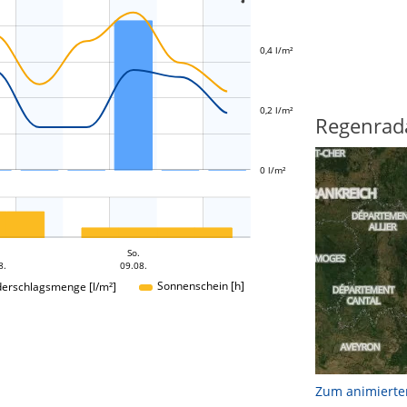
0,4 l/m²
L
0,2 l/m²
Regenrad
0 l/m²
So.
8.
09.08.
Sonnenschein [h]
derschlagsmenge [l/m²]
Zum animierte