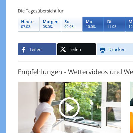
Die Tagesübersicht für
Heute
Morgen
So
Mo
Di
M
07.08.
08.08.
09.08.
10.08.
11.08.
12
Teilen
Teilen
Drucken
Empfehlungen - Wettervideos und We