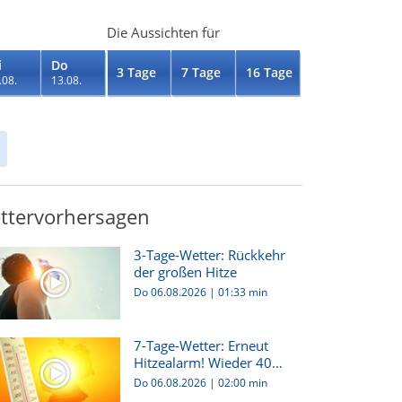
Die Aussichten für
i
Do
3 Tage
7 Tage
16 Tage
.08.
13.08.
ttervorhersagen
3-Tage-Wetter: Rückkehr
der großen Hitze
Do 06.08.2026
|
01:33 min
7-Tage-Wetter: Erneut
Hitzealarm! Wieder 40
Grad m...
Do 06.08.2026
|
02:00 min