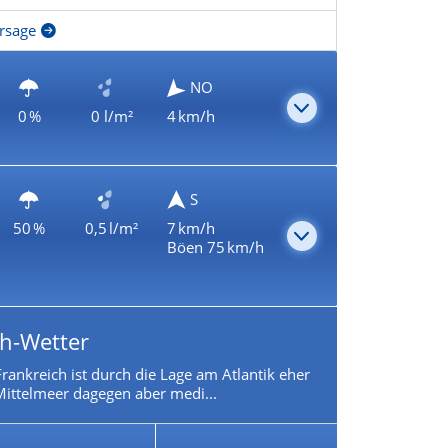
rsage
NO
0 %
0 l/m²
4 km/h
S
50 %
0,5 l/m²
7 km/h
Böen 75 km/h
ch-Wetter
rankreich ist durch die Lage am Atlantik eher
ittelmeer dagegen aber medi...