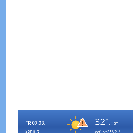
32°
FR 07.08.
/ 20°
Sonnig
gefühlt
35°/ 21°