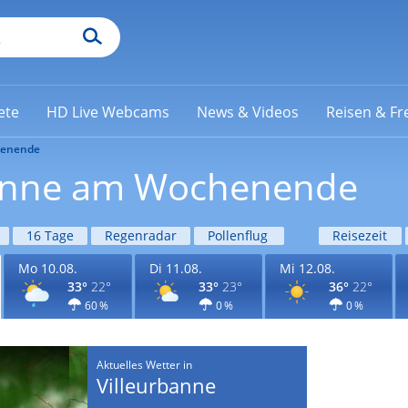
ete
HD Live Webcams
News & Videos
Reisen & Fre
enende
rbanne am Wochenende
16 Tage
Regenradar
Pollenflug
Reisezeit
Mo 10.08.
Di 11.08.
Mi 12.08.
33°
22°
33°
23°
36°
22°
60 %
0 %
0 %
Aktuelles Wetter in
Villeurbanne