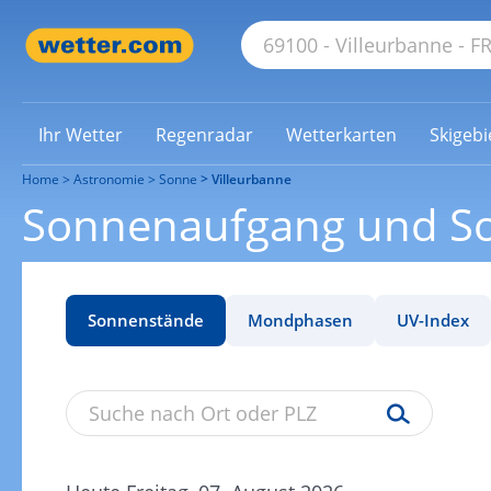
Ihr Wetter
Regenradar
Wetterkarten
Skigebi
Home
Astronomie
Sonne
Villeurbanne
Sonnenaufgang und So
Sonnenstände
Mondphasen
UV-Index