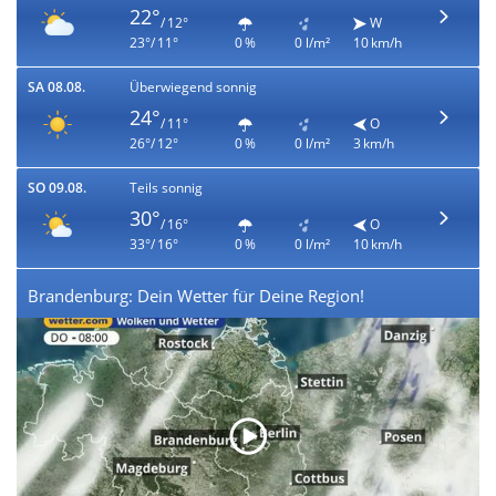
22°
/ 12°
W
23°/ 11°
0 %
0 l/m²
10 km/h
SA 08.08.
Überwiegend sonnig
24°
/ 11°
O
26°/ 12°
0 %
0 l/m²
3 km/h
SO 09.08.
Teils sonnig
30°
/ 16°
O
33°/ 16°
0 %
0 l/m²
10 km/h
Brandenburg: Dein Wetter für Deine Region!