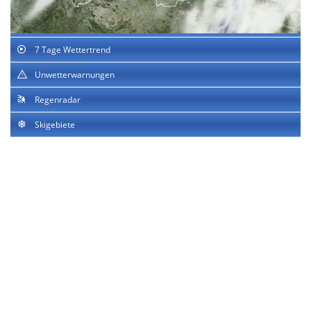
7 Tage Wettertrend
Unwetterwarnungen
Regenradar
Skigebiete