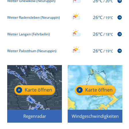
26°C
Wetter Gnewikow (Neuruppin)
/
20°C
26°C
Wetter Radensleben (Neuruppin)
/
19°C
26°C
Wetter Langen (Fehrbellin)
/
18°C
26°C
Wetter Pabstthum (Neuruppin)
/
19°C
Karte öffnen
Karte öffnen
Regenradar
Windgeschwindigkeiten