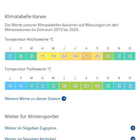
Klimatabelle Karwe
Die Werte unserer Klimatabellen basieren auf Messungen an den
Klimastationen im Zeitraum 2015 bis 2020.
Temperatur Höchstwerte °C
J
F
M
A
M
J
J
A
S
O
N
D
4
6
9
15
19
24
24
25
20
14
8
6
Temperatur Tiefstwerte °C
J
F
M
A
M
J
J
A
S
O
N
D
-1
-1
1
4
8
12
13
14
10
6
3
2
Weitere Werte zu dieser Station
Wetter für Wintersportler
Wetter im Skigebiet Zugspitze
Wetter im Skigebiet Kitzbühel