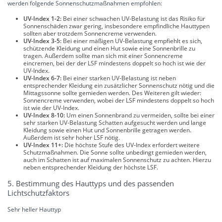
werden folgende Sonnenschutzmaßnahmen empfohlen:
UV-Index 1-2:
Bei einer schwachen UV-Belastung ist das Risiko für
Sonnenschäden zwar gering, insbesondere empfindliche Hauttypen
sollten aber trotzdem Sonnencreme verwenden.
UV-Index 3-5:
Bei einer mäßigen UV-Belastung empfiehlt es sich,
schützende Kleidung und einen Hut sowie eine Sonnenbrille zu
tragen. Außerdem sollte man sich mit einer Sonnencreme
eincremen, bei der der LSF mindestens doppelt so hoch ist wie der
UV-Index.
UV-Index 6-7:
Bei einer starken UV-Belastung ist neben
entsprechender Kleidung ein zusätzlicher Sonnenschutz nötig und die
Mittagssonne sollte gemieden werden. Des Weiteren gilt wieder:
Sonnencreme verwenden, wobei der LSF mindestens doppelt so hoch
ist wie der UV-Index.
UV-Index 8-10:
Um einen Sonnenbrand zu vermeiden, sollte bei einer
sehr starken UV-Belastung Schatten aufgesucht werden und lange
Kleidung sowie einen Hut und Sonnenbrille getragen werden.
Außerdem ist sehr hoher LSF nötig.
UV-Index 11+:
Die höchste Stufe des UV-Index erfordert weitere
Schutzmaßnahmen. Die Sonne sollte unbedingt gemieden werden,
auch im Schatten ist auf maximalen Sonnenschutz zu achten. Hierzu
neben entsprechender Kleidung der höchste LSF.
5. Bestimmung des Hauttyps und des passenden
Lichtschutzfaktors
Sehr heller Hauttyp