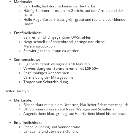
Merkmale:
Sehr helle, fast durchscheinende Hautfarbe
Häufig Sommersprossen im Gesicht, auf den Armen und der
Brust
Helle Augenfarben (blau, grün, grau) und rötliche oder blonde
Haare
Empfindlichkeit:
Sehr empfindlich gegenüber UV-Strahlen
Neigt schnell zu Sonnenbrand, geringe natürliche
Melaninproduktion
Schwierigkeiten, braun zu werden
Sonnenschutz:
Eigenschutzzeit: weniger als 10 Minuten
Verwendung von Sonnencreme mit LSF 50+
Regelmäßiges Nachcremen
Vermeidung der Mittagssonne
Tragen von Schutzkleidung
Heller Hauttyp
Merkmale:
Blasse Haut mit kühlem Unterton, bläulicher Schimmer möglich
Oft Sommersprossen auf Nase, Wangen und Schultern
Augenfarben: blau, grün, grau; Haarfarben: blond bis hellbraun
Empfindlichkeit:
Schnelle Rötung und Sonnenbrand
Langsame und geringe Bräunung