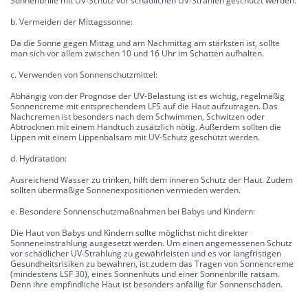
Sonnenbrille mit UV-Schutz vor schädlichen UV-Strahlen geschützt werden.
b. Vermeiden der Mittagssonne:
Da die Sonne gegen Mittag und am Nachmittag am stärksten ist, sollte
man sich vor allem zwischen 10 und 16 Uhr im Schatten aufhalten.
c. Verwenden von Sonnenschutzmittel:
Abhängig von der Prognose der UV-Belastung ist es wichtig, regelmäßig
Sonnencreme mit entsprechendem LFS auf die Haut aufzutragen. Das
Nachcremen ist besonders nach dem Schwimmen, Schwitzen oder
Abtrocknen mit einem Handtuch zusätzlich nötig. Außerdem sollten die
Lippen mit einem Lippenbalsam mit UV-Schutz geschützt werden.
d. Hydratation:
Ausreichend Wasser zu trinken, hilft dem inneren Schutz der Haut. Zudem
sollten übermäßige Sonnenexpositionen vermieden werden.
e. Besondere Sonnenschutzmaßnahmen bei Babys und Kindern:
Die Haut von Babys und Kindern sollte möglichst nicht direkter
Sonneneinstrahlung ausgesetzt werden. Um einen angemessenen Schutz
vor schädlicher UV-Strahlung zu gewährleisten und es vor langfristigen
Gesundheitsrisiken zu bewahren, ist zudem das Tragen von Sonnencreme
(mindestens LSF 30), eines Sonnenhuts und einer Sonnenbrille ratsam.
Denn ihre empfindliche Haut ist besonders anfällig für Sonnenschäden.