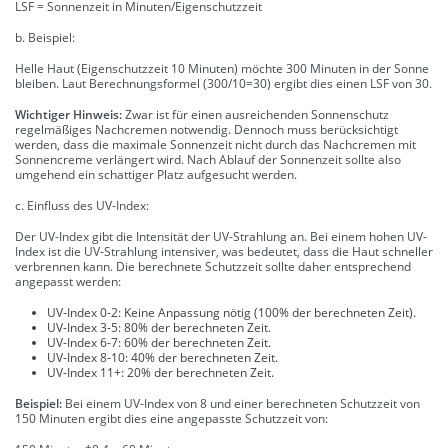
LSF = Sonnenzeit in Minuten/Eigenschutzzeit
b. Beispiel:
Helle Haut (Eigenschutzzeit 10 Minuten) möchte 300 Minuten in der Sonne
bleiben. Laut Berechnungsformel (300/10=30) ergibt dies einen LSF von 30.
Wichtiger Hinweis:
Zwar ist für einen ausreichenden Sonnenschutz
regelmäßiges Nachcremen notwendig. Dennoch muss berücksichtigt
werden, dass die maximale Sonnenzeit nicht durch das Nachcremen mit
Sonnencreme verlängert wird. Nach Ablauf der Sonnenzeit sollte also
umgehend ein schattiger Platz aufgesucht werden.
c. Einfluss des UV-Index:
Der UV-Index gibt die Intensität der UV-Strahlung an. Bei einem hohen UV-
Index ist die UV-Strahlung intensiver, was bedeutet, dass die Haut schneller
verbrennen kann. Die berechnete Schutzzeit sollte daher entsprechend
angepasst werden:
UV-Index 0-2: Keine Anpassung nötig (100% der berechneten Zeit).
UV-Index 3-5: 80% der berechneten Zeit.
UV-Index 6-7: 60% der berechneten Zeit.
UV-Index 8-10: 40% der berechneten Zeit.
UV-Index 11+: 20% der berechneten Zeit.
Beispiel:
Bei einem UV-Index von 8 und einer berechneten Schutzzeit von
150 Minuten ergibt dies eine angepasste Schutzzeit von: