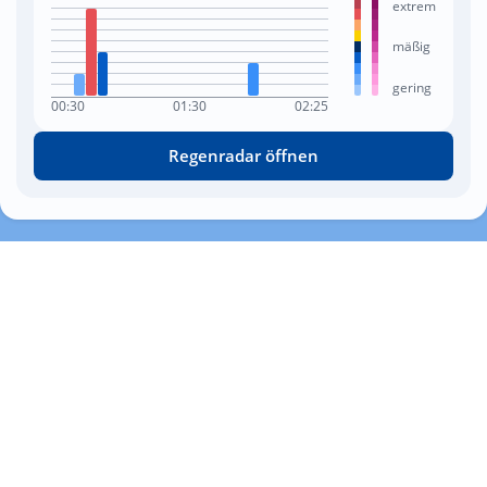
extrem
mäßig
gering
00:30
01:30
02:25
Regenradar öffnen