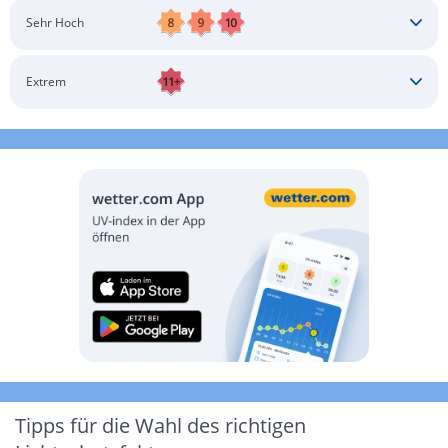
Schatten aufsuchen
Sonnenschutz auftragen
Langärmlige Bekleidung
Sonnenbrille
Sehr Hoch
Kopfbedeckung
Schatten aufsuchen
Sonnenschutz auftragen
Langärmlige Bekleidung
Sonnenbrille
Extrem
Kopfbedeckung
Schatten aufsuchen
Sonnenschutz auftragen
Langärmlige Bekleidung
Sonnenbrille
Kopfbedeckung
Möglichst drinnen aufhalten
Tipps für die Wahl des richtigen