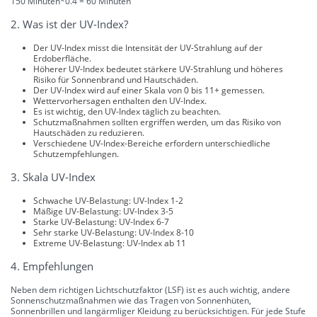
150 Minuten*0.4 = 60 Minuten
2. Was ist der UV-Index?
Der UV-Index misst die Intensität der UV-Strahlung auf der
Erdoberfläche.
Höherer UV-Index bedeutet stärkere UV-Strahlung und höheres
Risiko für Sonnenbrand und Hautschäden.
Der UV-Index wird auf einer Skala von 0 bis 11+ gemessen.
Wettervorhersagen enthalten den UV-Index.
Es ist wichtig, den UV-Index täglich zu beachten.
Schutzmaßnahmen sollten ergriffen werden, um das Risiko von
Hautschäden zu reduzieren.
Verschiedene UV-Index-Bereiche erfordern unterschiedliche
Schutzempfehlungen.
3. Skala UV-Index
Schwache UV-Belastung: UV-Index 1-2
Mäßige UV-Belastung: UV-Index 3-5
Starke UV-Belastung: UV-Index 6-7
Sehr starke UV-Belastung: UV-Index 8-10
Extreme UV-Belastung: UV-Index ab 11
4. Empfehlungen
Neben dem richtigen Lichtschutzfaktor (LSF) ist es auch wichtig, andere
Sonnenschutzmaßnahmen wie das Tragen von Sonnenhüten,
Sonnenbrillen und langärmliger Kleidung zu berücksichtigen. Für jede Stufe