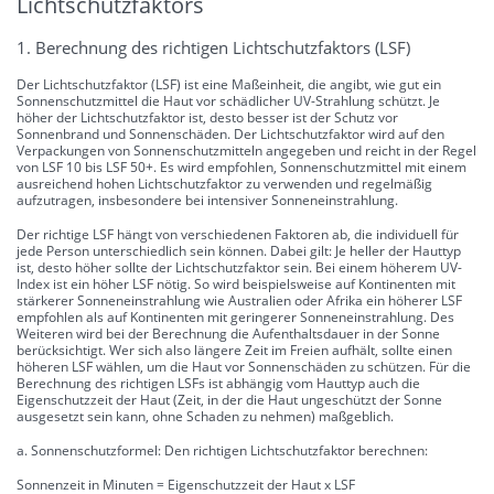
Lichtschutzfaktors
1. Berechnung des richtigen Lichtschutzfaktors (LSF)
Der Lichtschutzfaktor (LSF) ist eine Maßeinheit, die angibt, wie gut ein
Sonnenschutzmittel die Haut vor schädlicher UV-Strahlung schützt. Je
höher der Lichtschutzfaktor ist, desto besser ist der Schutz vor
Sonnenbrand und Sonnenschäden. Der Lichtschutzfaktor wird auf den
Verpackungen von Sonnenschutzmitteln angegeben und reicht in der Regel
von LSF 10 bis LSF 50+. Es wird empfohlen, Sonnenschutzmittel mit einem
ausreichend hohen Lichtschutzfaktor zu verwenden und regelmäßig
aufzutragen, insbesondere bei intensiver Sonneneinstrahlung.
Der richtige LSF hängt von verschiedenen Faktoren ab, die individuell für
jede Person unterschiedlich sein können. Dabei gilt: Je heller der Hauttyp
ist, desto höher sollte der Lichtschutzfaktor sein. Bei einem höherem UV-
Index ist ein höher LSF nötig. So wird beispielsweise auf Kontinenten mit
stärkerer Sonneneinstrahlung wie Australien oder Afrika ein höherer LSF
empfohlen als auf Kontinenten mit geringerer Sonneneinstrahlung. Des
Weiteren wird bei der Berechnung die Aufenthaltsdauer in der Sonne
berücksichtigt. Wer sich also längere Zeit im Freien aufhält, sollte einen
höheren LSF wählen, um die Haut vor Sonnenschäden zu schützen. Für die
Berechnung des richtigen LSFs ist abhängig vom Hauttyp auch die
Eigenschutzzeit der Haut (Zeit, in der die Haut ungeschützt der Sonne
ausgesetzt sein kann, ohne Schaden zu nehmen) maßgeblich.
a. Sonnenschutzformel: Den richtigen Lichtschutzfaktor berechnen:
Sonnenzeit in Minuten = Eigenschutzzeit der Haut x LSF