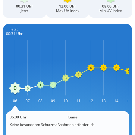
00:31 Uhr
12:00 Uhr
08:00 Uhr
Jetzt
Max UV-Index
Min UV-Index
Jetzt
00:31 Uhr
L
06
07
08
09
10
11
12
13
L
14
15
06:00 Uhr
Keine
Keine besonderen Schutzmaßnahmen erforderlich