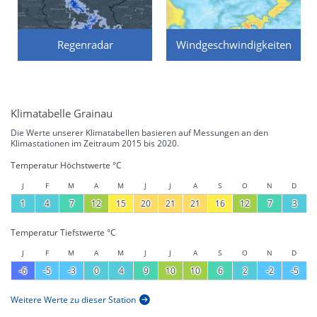
Regenradar
Windgeschwindigkeiten
Klimatabelle Grainau
Die Werte unserer Klimatabellen basieren auf Messungen an den
Klimastationen im Zeitraum 2015 bis 2020.
Temperatur Höchstwerte °C
J
F
M
A
M
J
J
A
S
O
N
D
1
4
7
12
15
20
21
21
16
12
7
3
Temperatur Tiefstwerte °C
J
F
M
A
M
J
J
A
S
O
N
D
-6
-5
-3
0
4
9
10
10
6
2
-2
-5
Weitere Werte zu dieser Station