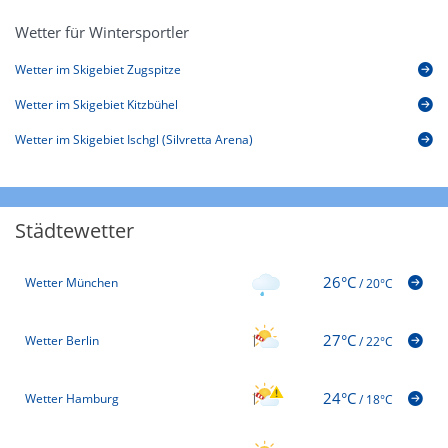
Wetter für Wintersportler
Wetter im Skigebiet Zugspitze
Wetter im Skigebiet Kitzbühel
Wetter im Skigebiet Ischgl (Silvretta Arena)
Städtewetter
26°C
Wetter München
/
20°C
27°C
Wetter Berlin
/
22°C
24°C
Wetter Hamburg
/
18°C