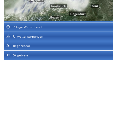
7 Tage Wettertrend
Unwetterwarnungen
Regenradar
Skigebiete