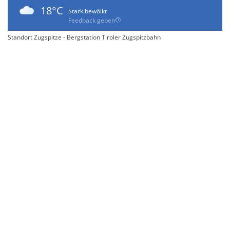
18°C
Stark bewölkt
Feedback geben
Standort Zugspitze - Bergstation Tiroler Zugspitzbahn