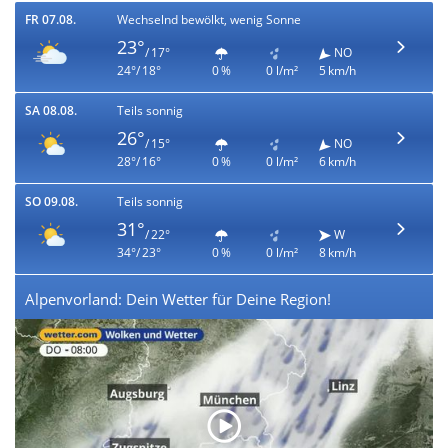
FR 07.08.
Wechselnd bewölkt, wenig Sonne
23°
/ 17°
NO
24°/ 18°
0 %
0 l/m²
5 km/h
SA 08.08.
Teils sonnig
26°
/ 15°
NO
28°/ 16°
0 %
0 l/m²
6 km/h
SO 09.08.
Teils sonnig
31°
/ 22°
W
34°/ 23°
0 %
0 l/m²
8 km/h
Alpenvorland: Dein Wetter für Deine Region!