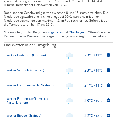
grau und es regnet bei Werten von 18 bis zu 19°C. In der Nacht ist der
Himmel bedeckt bei Tiefstwerten von 17°C.
Böen können Geschwindigkeiten zwischen 8 und 15 km/h erreichen. Die
Niederschlagswahrscheinlichkeit liegt bei 90%, während mit einer
Niederschlagsmenge von maximal 1.2 l/m² zu rechnen ist. Gefühlt liegen
die Temperaturen bei 17 bis 22°C.
Grainau liegt in den Regionen
Zugspitze
und
Oberbayern
. Öffnen Sie eine
Region um eine Wettervorhersage für die gesamte Region zu erhalten.
Das Wetter in der Umgebung
23°C
Wetter Badersee (Grainau)
/
19°C
23°C
Wetter Schmölz (Grainau)
/
19°C
21°C
Wetter Hammersbach (Grainau)
/
18°C
Wetter Breitenau (Garmisch-
23°C
/
19°C
Partenkirchen)
22°C
Wetter Eibsee (Grainau)
/
18°C