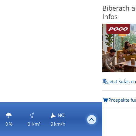
Biberach a
Infos
Jetzt Sofas e
Prospekte für
NO
0 %
0 l/m²
9 km/h