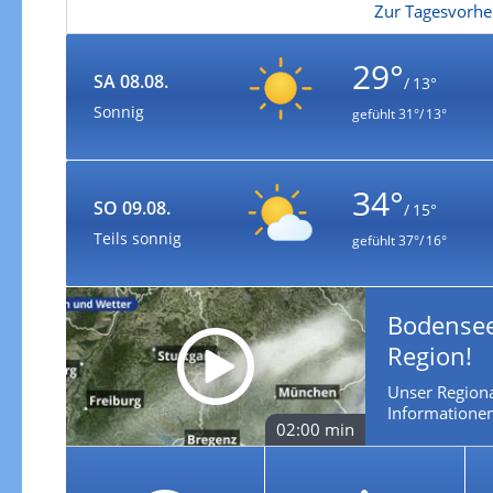
Zur Tagesvorhe
29°
SA 08.08.
/ 13°
Sonnig
gefühlt
31°/ 13°
34°
SO 09.08.
/ 15°
Teils sonnig
gefühlt
37°/ 16°
Bodensee
Region!
Unser Regiona
Informationen 
02:00 min