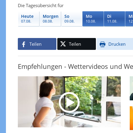
Die Tagesübersicht für
Heute
Morgen
So
Mo
Di
M
07.08.
08.08.
09.08.
10.08.
11.08.
12
Teilen
Teilen
Drucken
Empfehlungen - Wettervideos und We