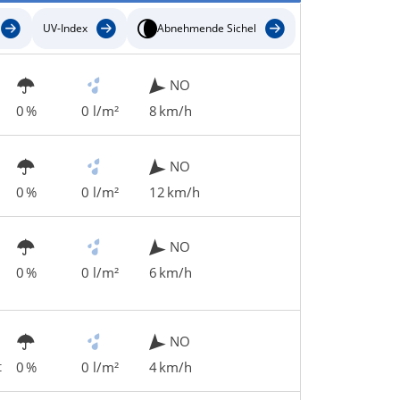
UV-Index
Abnehmende Sichel
NO
0 %
0 l/m²
8 km/h
NO
0 %
0 l/m²
12 km/h
NO
0 %
0 l/m²
6 km/h
NO
t
0 %
0 l/m²
4 km/h