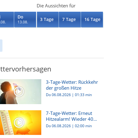
Die Aussichten für
i
Do
3 Tage
7 Tage
16 Tage
.08.
13.08.
ttervorhersagen
3-Tage-Wetter: Rückkehr
der großen Hitze
Do 06.08.2026
|
01:33 min
7-Tage-Wetter: Erneut
Hitzealarm! Wieder 40
Grad m...
Do 06.08.2026
|
02:00 min