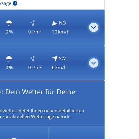
rsage
NO
0 %
0 l/m²
10 km/h
SW
0 %
0 l/m²
6 km/h
: Dein Wetter für Deine
lwetter bietet Ihnen neben detaillierten
zur aktuellen Wetterlage natürli...