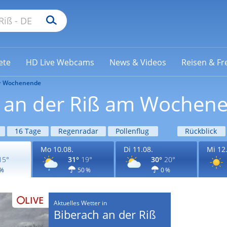
ete
HD Live Webcams
News & Videos
Reisen & Fre
Wochenende
h an der Riß am Wochen
16 Tage
Regenradar
Pollenflug
Rückblick
Mo 10.08.
Di 11.08.
Mi 12
15°
31°
19°
30°
20°
 %
50 %
0 %
LIVE
Aktuelles Wetter in
Biberach an der Riß