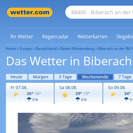
Ihr Wetter
Regenradar
Wetterkarten
Skigebi
Home
Europa
Deutschland
Baden-Württemberg
Biberach an der Riß
Das Wetter in Biberac
Heute
Morgen
3 Tage
Wochenende
7 Tage
Fr 07.08.
Sa 08.08.
So 09.08.
26°
16°
29°
13°
34°
0 %
0 %
0