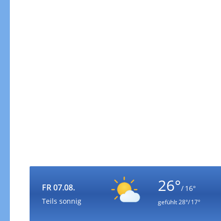
26°
FR 07.08.
/ 16°
Teils sonnig
gefühlt
28°/ 17°