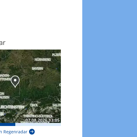
ar
n Regenradar