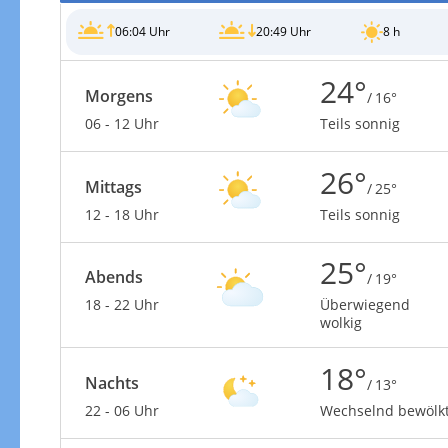
06:04 Uhr
20:49 Uhr
8 h
24°
Morgens
/ 16°
06 - 12 Uhr
Teils sonnig
26°
Mittags
/ 25°
12 - 18 Uhr
Teils sonnig
25°
Abends
/ 19°
18 - 22 Uhr
Überwiegend
wolkig
18°
Nachts
/ 13°
22 - 06 Uhr
Wechselnd bewölk