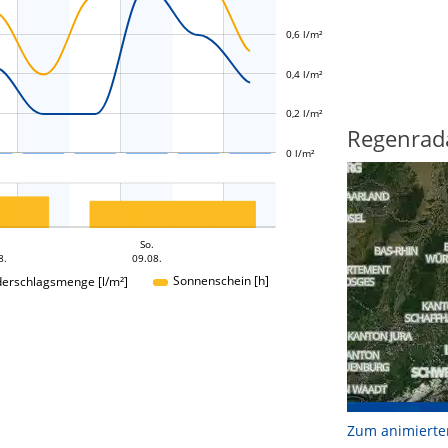
0,6 l/m²
L
0,4 l/m²
0,2 l/m²
Regenrad
0 l/m²
So.
8.
09.08.
Sonnenschein [h]
derschlagsmenge [l/m²]
Zum animierte