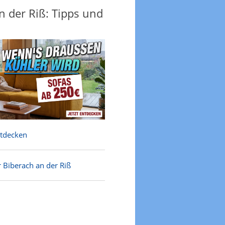
n der Riß: Tipps und
ntdecken
 Biberach an der Riß