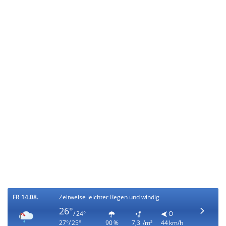
FR 14.08.
Zeitweise leichter Regen und windig
26°
/ 24°
O
27°/ 25°
90 %
7,3 l/m²
44 km/h