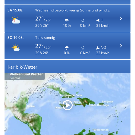
SA 15.08.
Wechselnd bewölkt, wenig Sonne und windig
27°
/ 25°
O
29°/ 26°
10 %
0 l/m²
31 km/h
SO 16.08.
Teils sonnig
27°
/ 25°
NO
29°/ 26°
0 %
0 l/m²
22 km/h
Karibik-Wetter