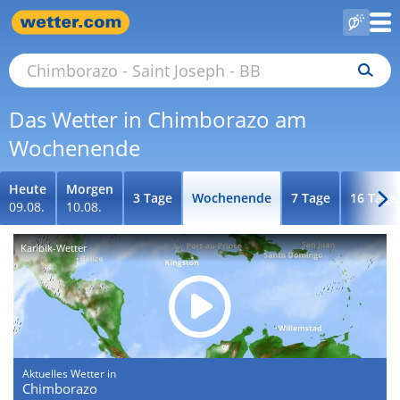
Das Wetter in Chimborazo am
Wochenende
Heute
Morgen
3 Tage
Wochenende
7 Tage
16 Tage
09.08.
10.08.
Karibik-Wetter
Aktuelles Wetter in
Chimborazo