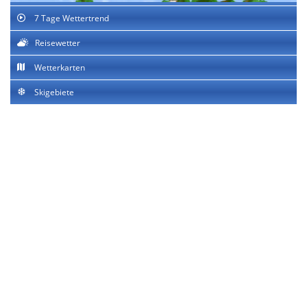
7 Tage Wettertrend
Reisewetter
Wetterkarten
Skigebiete