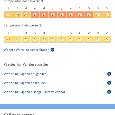
Temperatur Höchstwerte °C
J
F
M
A
M
J
J
A
S
O
N
D
28
29
29
30
30
30
30
30
30
30
29
29
Temperatur Tiefstwerte °C
J
F
M
A
M
J
J
A
S
O
N
D
21
21
21
22
23
23
23
23
23
23
23
22
Weitere Werte zu dieser Station
Wetter für Wintersportler
Wetter im Skigebiet Zugspitze
Wetter im Skigebiet Kitzbühel
Wetter im Skigebiet Ischgl (Silvretta Arena)