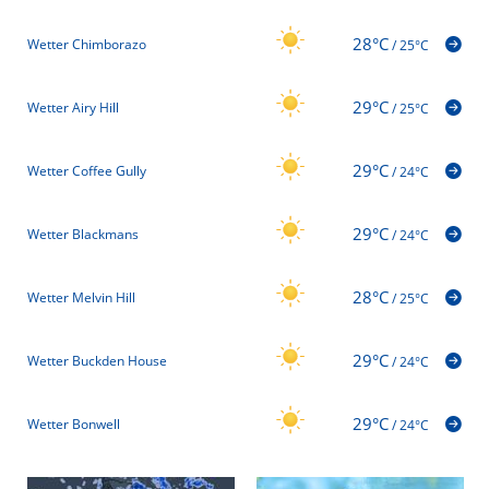
28°C
Wetter Chimborazo
/
25°C
29°C
Wetter Airy Hill
/
25°C
29°C
Wetter Coffee Gully
/
24°C
29°C
Wetter Blackmans
/
24°C
28°C
Wetter Melvin Hill
/
25°C
29°C
Wetter Buckden House
/
24°C
29°C
Wetter Bonwell
/
24°C