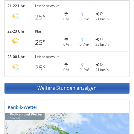
21-22 Uhr
Leicht bewölkt
O
25°
0 %
0 l/m²
21 km/h
22-23 Uhr
Klar
O
25°
0 %
0 l/m²
22 km/h
23-00 Uhr
Leicht bewölkt
O
25°
0 %
0 l/m²
21 km/h
Weitere Stunden anzeigen
Karibik-Wetter