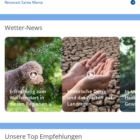
Reisezeit Santa Marta
Wetter-News
Erfrischung zum
Historische Dürre
In tro
Wochenstart in
und das Warten auf
Heißlu
diesen Regionen
Landregen
Gewitt
Unsere Top Empfehlungen