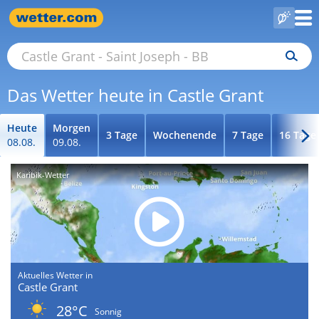
Das Wetter heute in Castle Grant
Heute
Morgen
3 Tage
Wochenende
7 Tage
16 Tage
08.08.
09.08.
Karibik-Wetter
Aktuelles Wetter in
Castle Grant
28°C
Sonnig