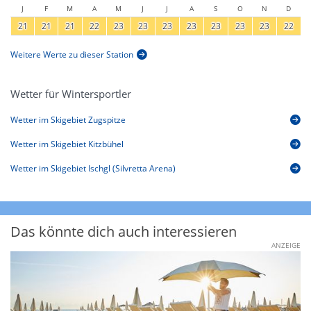
J
F
M
A
M
J
J
A
S
O
N
D
21
21
21
22
23
23
23
23
23
23
23
22
Weitere Werte zu dieser Station
Wetter für Wintersportler
Wetter im Skigebiet Zugspitze
Wetter im Skigebiet Kitzbühel
Wetter im Skigebiet Ischgl (Silvretta Arena)
Das könnte dich auch interessieren
ANZEIGE