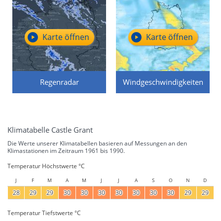
Karte öffnen
Karte öffnen
Regenradar
Windgeschwindigkeiten
Klimatabelle Castle Grant
Die Werte unserer Klimatabellen basieren auf Messungen an den
Klimastationen im Zeitraum 1961 bis 1990.
Temperatur Höchstwerte °C
J
F
M
A
M
J
J
A
S
O
N
D
28
29
29
30
30
30
30
30
30
30
29
29
Temperatur Tiefstwerte °C