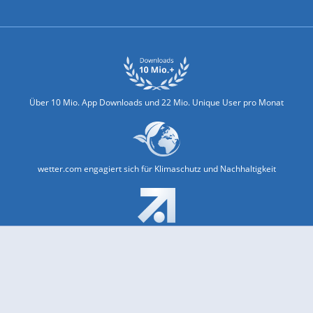
Biowetter
Glätteindex
Reiseziel Finder
Erkältungswetter
Klima & Umwelt
Über 10 Mio. App Downloads und 22 Mio. Unique User pro Monat
wetter.com engagiert sich für Klimaschutz und Nachhaltigkeit
Bekannt aus Funk und Fernsehen: Pro7, Sat1, Kabel 1, SWR, ...
Jobs und Karriere