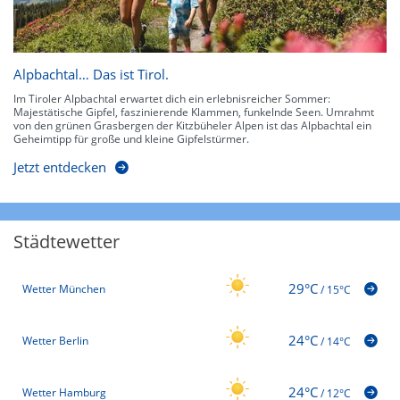
Alpbachtal… Das ist Tirol.
Im Tiroler Alpbachtal erwartet dich ein erlebnisreicher Sommer:
Majestätische Gipfel, faszinierende Klammen, funkelnde Seen. Umrahmt
von den grünen Grasbergen der Kitzbüheler Alpen ist das Alpbachtal ein
Geheimtipp für große und kleine Gipfelstürmer.
Jetzt entdecken
Städtewetter
29°C
Wetter München
/
15°C
24°C
Wetter Berlin
/
14°C
24°C
Wetter Hamburg
/
12°C