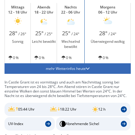
Mittags
Abends
Nachts
Morgens
12 - 18 Uhr
18 - 22 Uhr
22 - 06 Uhr
06 - 12 Uhr
28°
25°
25°
28°
/ 26°
/ 25°
/ 24°
/ 24°
Sonnig
Leicht bewölkt
Wechselnd
Überwiegend wolkig
bewölkt
0 %
0 %
0 %
0 %
mehr Wetterinfos heute
In Castle Grant ist es vormittags und auch am Nachmittag sonnig bei
Temperaturen von 24 bis 28°C. Am Abend stören in Castle Grant nur
einzelne Wolken den sonst blauen Himmel bei Werten von 24°C. In der
Nacht ist es überwiegend dicht bewölkt bei Tiefsttemperaturen von 24°C.
05:44 Uhr
18:22 Uhr
12 h
UV-Index
Abnehmende Sichel