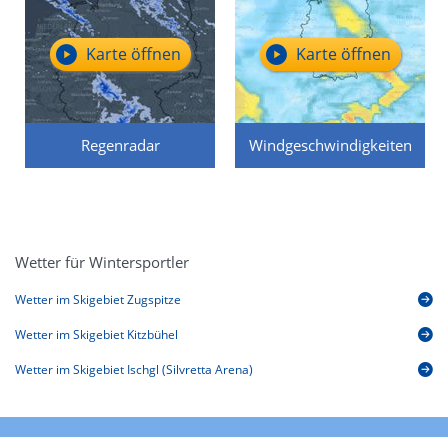
Karte öffnen
Karte öffnen
Regenradar
Windgeschwindigkeiten
Wetter für Wintersportler
Wetter im Skigebiet Zugspitze
Wetter im Skigebiet Kitzbühel
Wetter im Skigebiet Ischgl (Silvretta Arena)