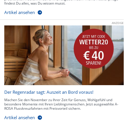
findest Du alles, was Du wissen musst.
Artikel ansehen
ANZEIGE
Der Regenradar sagt: Auszeit an Bord voraus!
Machen Sie den November zu Ihrer Zeit für Genuss, Wohlgefühl und
besondere Momente mit Ihren Lieblingsmenschen. Jetzt ausgewählte A-
ROSA Flusskreuzfahrten mit Preisvorteil sichern.
Artikel ansehen