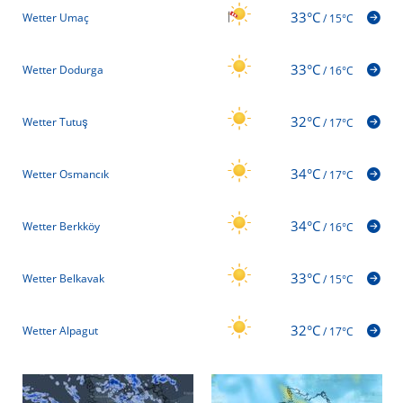
33°C
Wetter Umaç
/
15°C
33°C
Wetter Dodurga
/
16°C
32°C
Wetter Tutuş
/
17°C
34°C
Wetter Osmancık
/
17°C
34°C
Wetter Berkköy
/
16°C
33°C
Wetter Belkavak
/
15°C
32°C
Wetter Alpagut
/
17°C