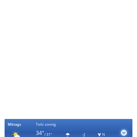
Mittags
Teils sonnig
34°
/ 31°
N