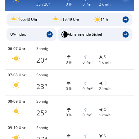
35°/ 20°
0 %
0 l/m²
2 km/h
05:43 Uhr
19:49 Uhr
11 h
UV-Index
Abnehmende Sichel
06-07 Uhr
Sonnig
S
20°
0 %
0 l/m²
1 km/h
07-08 Uhr
Sonnig
O
23°
0 %
0 l/m²
2 km/h
08-09 Uhr
Sonnig
O
25°
0 %
0 l/m²
1 km/h
09-10 Uhr
Sonnig
N