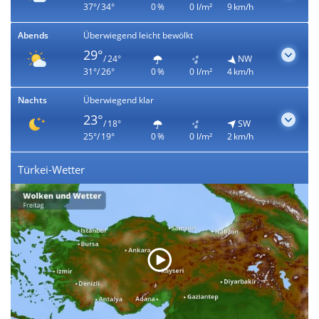
37°/ 34°
0 %
0 l/m²
9 km/h
Abends
Überwiegend leicht bewölkt
29°
/ 24°
NW
31°/ 26°
0 %
0 l/m²
4 km/h
Nachts
Überwiegend klar
23°
/ 18°
SW
25°/ 19°
0 %
0 l/m²
2 km/h
Türkei-Wetter