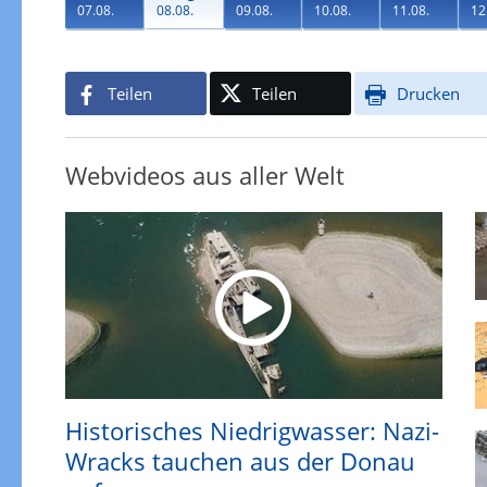
07.08.
08.08.
09.08.
10.08.
11.08.
12
Teilen
Teilen
Drucken
Webvideos aus aller Welt
Historisches Niedrigwasser: Nazi-
Wracks tauchen aus der Donau