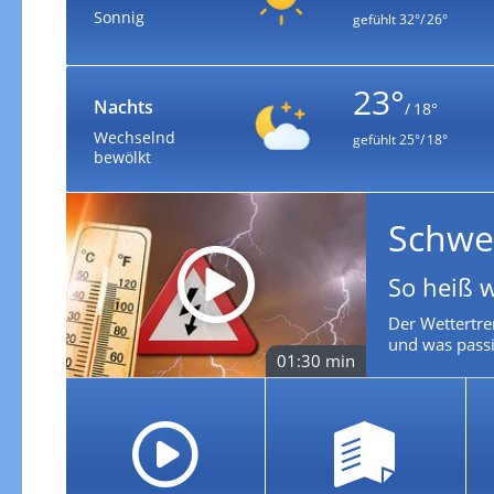
Sonnig
gefühlt
32°/ 26°
23°
Nachts
/ 18°
Wechselnd
gefühlt
25°/ 18°
bewölkt
Schwe
So heiß 
Der Wettertre
und was passie
01:30 min