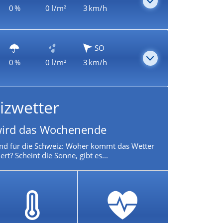
0 %
0 l/m²
3 km/h
SO
0 %
0 l/m²
3 km/h
izwetter
wird das Wochenende
nd für die Schweiz: Woher kommt das Wetter
rt? Scheint die Sonne, gibt es...