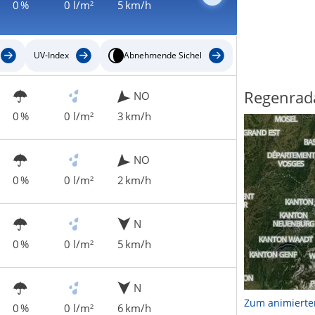
0 %
0 l/m²
5 km/h
UV-Index
Abnehmende Sichel
Regenrad
NO
0 %
0 l/m²
3 km/h
NO
0 %
0 l/m²
2 km/h
N
0 %
0 l/m²
5 km/h
N
Zum animierte
0 %
0 l/m²
6 km/h