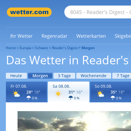
Ihr Wetter
Regenradar
Wetterkarten
Skigebi
Home
Europa
Schweiz
Reader's Digest
Morgen
Das Wetter in Reader'
Heute
Morgen
3 Tage
Wochenende
7 Tage
Fr 07.08.
Sa 08.08.
So 09.08.
28°
18°
31°
16°
35°
18°
0 %
0 %
0 %