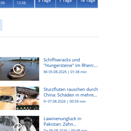
3 Tage
7 Tage
16 Tage
.08.
13.08.
Schiffswracks und
"Hungersteine" im Rhein:
Dürre i...
Mi 05.08.2026
|
01:38 min
Sturzfluten rauschen durch
China: Schäden in mehre...
Fr 07.08.2026
|
00:59 min
Lawinenunglück in
Pakistan: Zehn
Bergsteiger:innen...
Do 06.08.2026
|
00:48 min