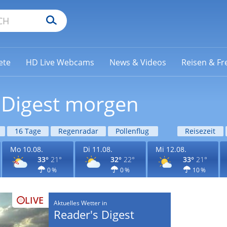
ete
HD Live Webcams
News & Videos
Reisen & Fre
s Digest morgen
16 Tage
Regenradar
Pollenflug
Reisezeit
Mo 10.08.
Di 11.08.
Mi 12.08.
33°
21°
32°
22°
33°
21°
0 %
0 %
10 %
LIVE
Aktuelles Wetter in
Reader's Digest