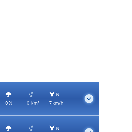
N
0 %
0 l/m²
7 km/h
N