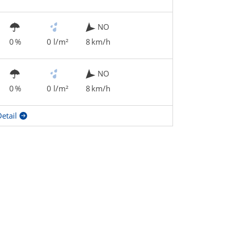
NO
0 %
0 l/m²
8 km/h
NO
0 %
0 l/m²
8 km/h
etail