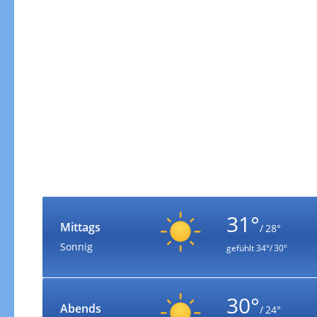
31°
Mittags
/ 28°
Sonnig
gefühlt
34°/ 30°
30°
Abends
/ 24°