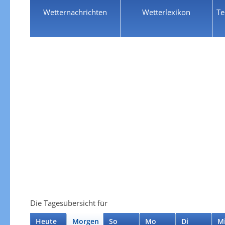
Wetternachrichten
Wetterlexikon
Te
Die Tagesübersicht für
Heute
Morgen
So
Mo
Di
M