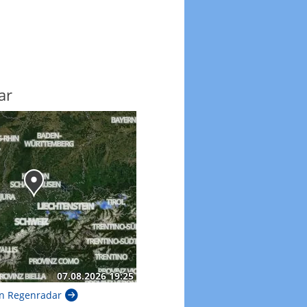
ar
n Regenradar