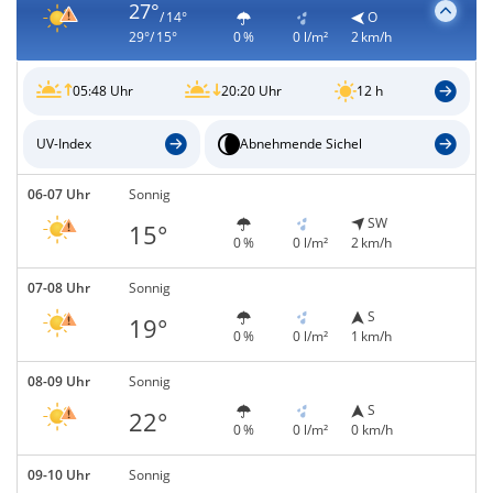
27°
/ 14°
O
29°/ 15°
0 %
0 l/m²
2 km/h
05:48 Uhr
20:20 Uhr
12 h
UV-Index
Abnehmende Sichel
06-07 Uhr
Sonnig
SW
15°
0 %
0 l/m²
2 km/h
07-08 Uhr
Sonnig
S
19°
0 %
0 l/m²
1 km/h
08-09 Uhr
Sonnig
S
22°
0 %
0 l/m²
0 km/h
09-10 Uhr
Sonnig