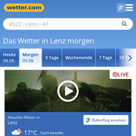
Das Wetter in Lenz morgen
Heute
Morgen
3 Tage
Wochenende
7 Tage
16 Tage
08.08.
09.08.
LIVE
Aktuelles Wetter in
Pollenflug ansehen
Lenz
17°C
Stark bewölkt