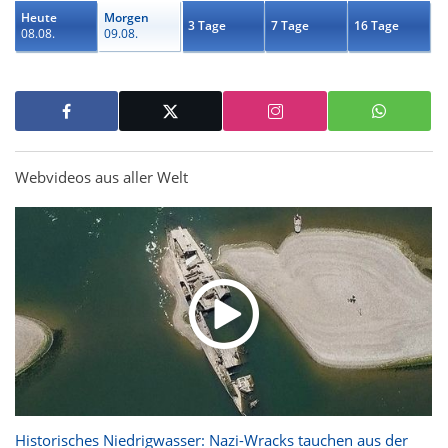
Heute
Morgen
3 Tage
7 Tage
16 Tage
08.08.
09.08.
Webvideos aus aller Welt
Historisches Niedrigwasser: Nazi-Wracks tauchen aus der