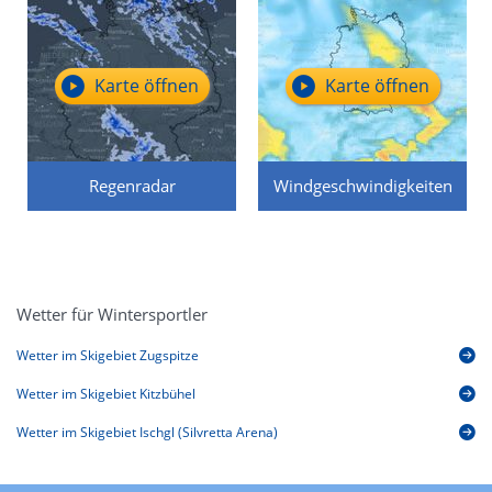
Karte öffnen
Karte öffnen
Regenradar
Windgeschwindigkeiten
Wetter für Wintersportler
Wetter im Skigebiet Zugspitze
Wetter im Skigebiet Kitzbühel
Wetter im Skigebiet Ischgl (Silvretta Arena)