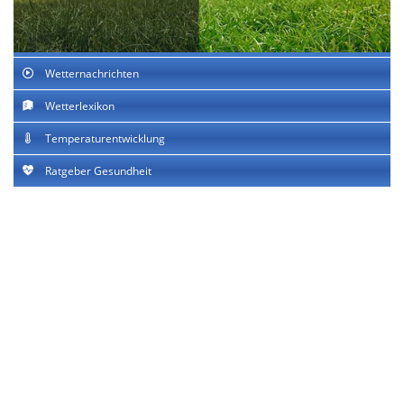
Wetternachrichten
Wetterlexikon
Temperaturentwicklung
Ratgeber Gesundheit