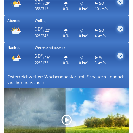
32°
/ 29°
SO
35°/ 31°
0 %
0 l/m²
10 km/h
Abends
Wolkig
30°
/ 22°
SO
32°/ 24°
0 %
0 l/m²
4 km/h
Nachts
Wechselnd bewölkt
20°
/ 16°
W
22°/ 17°
0 %
0 l/m²
3 km/h
Österreichwetter: Wochenendstart mit Schauern - danach
viel Sonnenschein