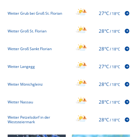
27°C
Wetter Grub bei Groß St. Florian
/
18°C
28°C
Wetter Groß St. Florian
/
18°C
28°C
Wetter Groß Sankt Florian
/
18°C
27°C
Wetter Langegg
/
18°C
28°C
Wetter Mönichgleinz
/
18°C
28°C
Wetter Nassau
/
18°C
Wetter Petzelsdorf in der
28°C
/
18°C
Weststeiermark