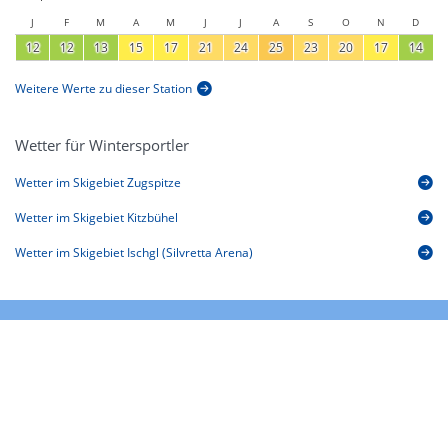
J
F
M
A
M
J
J
A
S
O
N
D
12
12
13
15
17
21
24
25
23
20
17
14
Weitere Werte zu dieser Station
Wetter für Wintersportler
Wetter im Skigebiet Zugspitze
Wetter im Skigebiet Kitzbühel
Wetter im Skigebiet Ischgl (Silvretta Arena)