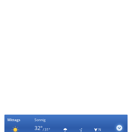
Mittags
Sonnig
32°
/ 31°
N