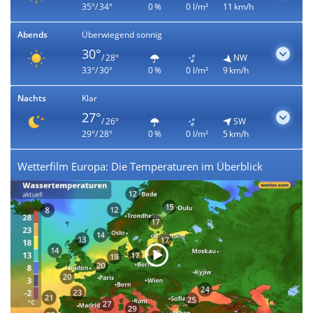
35°/ 34°
0 %
0 l/m²
11 km/h
Abends
Überwiegend sonnig
30°
/ 28°
NW
33°/ 30°
0 %
0 l/m²
9 km/h
Nachts
Klar
27°
/ 26°
SW
29°/ 28°
0 %
0 l/m²
5 km/h
Wetterfilm Europa: Die Temperaturen im Überblick