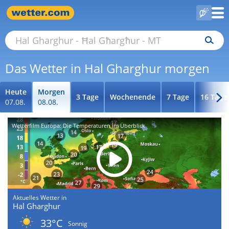
Das Wetter in Hal Gharghur morgen
Heute
Morgen
3 Tage
Wochenende
7 Tage
16 Tage
07.08.
08.08.
Wetterfilm Europa: Die Temperaturen im Überblick
Aktuelles Wetter in
Hal Gharghur
33°C
Sonnig