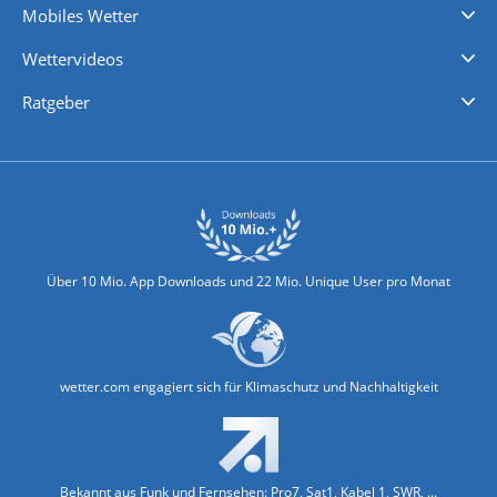
Mobiles Wetter
iPhone Wetter
iPad Wetter
Android Wetter
Wettervideos
Nachrichten
Deutschlandwetter
Schweizwetter
Österreichwetter
Regionalwetter
Wetter in Europa
Wetter Weltweit
Wetterlexikon
Promi-News
Ratgeber
Biowetter
Glätteindex
Reiseziel Finder
Erkältungswetter
Klima & Umwelt
Über 10 Mio. App Downloads und 22 Mio. Unique User pro Monat
wetter.com engagiert sich für Klimaschutz und Nachhaltigkeit
Bekannt aus Funk und Fernsehen: Pro7, Sat1, Kabel 1, SWR, ...