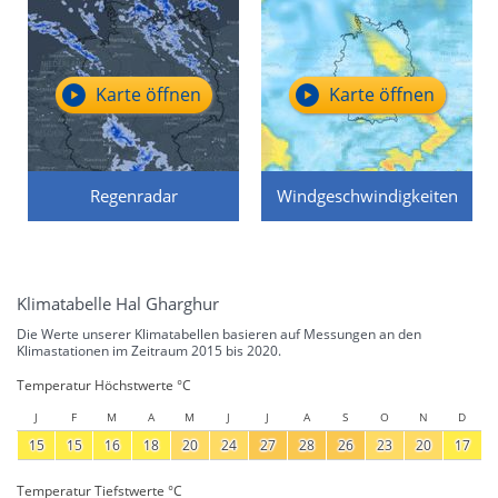
Karte öffnen
Karte öffnen
Regenradar
Windgeschwindigkeiten
Klimatabelle Hal Gharghur
Die Werte unserer Klimatabellen basieren auf Messungen an den
Klimastationen im Zeitraum 2015 bis 2020.
Temperatur Höchstwerte °C
J
F
M
A
M
J
J
A
S
O
N
D
15
15
16
18
20
24
27
28
26
23
20
17
Temperatur Tiefstwerte °C