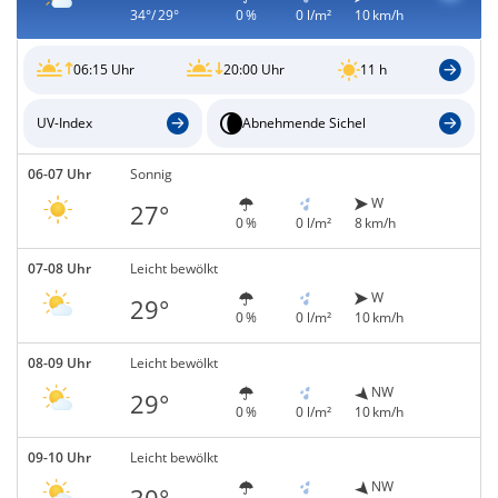
34°/ 29°
0 %
0 l/m²
10 km/h
06:15 Uhr
20:00 Uhr
11 h
UV-Index
Abnehmende Sichel
06-07 Uhr
Sonnig
W
27°
0 %
0 l/m²
8 km/h
07-08 Uhr
Leicht bewölkt
W
29°
0 %
0 l/m²
10 km/h
08-09 Uhr
Leicht bewölkt
NW
29°
0 %
0 l/m²
10 km/h
09-10 Uhr
Leicht bewölkt
NW