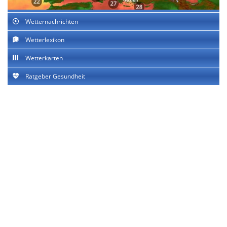
Wetternachrichten
Wetterlexikon
Wetterkarten
Ratgeber Gesundheit