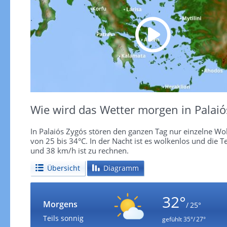
Wie wird das Wetter morgen in Palaió
In Palaiós Zygós stören den ganzen Tag nur einzelne W
von 25 bis 34°C. In der Nacht ist es wolkenlos und die 
und 38 km/h ist zu rechnen.
Übersicht
Diagramm
32°
Morgens
/ 25°
Teils sonnig
gefühlt
35°/ 27°