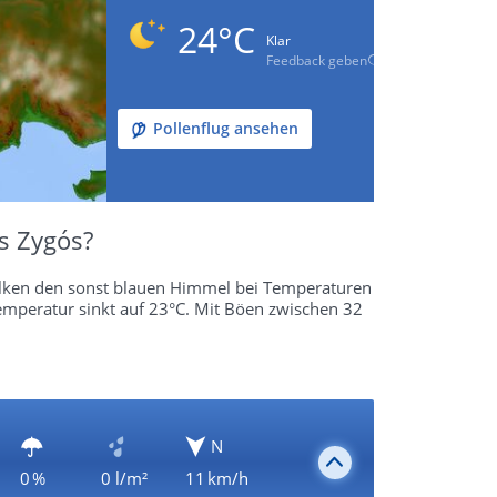
24°C
Klar
Feedback geben
Pollenflug ansehen
s Zygós?
olken den sonst blauen Himmel bei Temperaturen
Temperatur sinkt auf 23°C. Mit Böen zwischen 32
N
0 %
0 l/m²
11 km/h