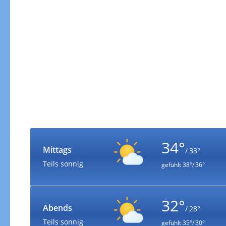
34°
Mittags
/ 33°
Teils sonnig
gefühlt
38°/ 36°
32°
Abends
/ 28°
Teils sonnig
gefühlt
35°/ 30°