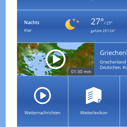
27°
Nachts
/ 23°
Klar
gefühlt
29°/ 24°
Griechen
Griechenland 
Deutschen. Ko
01:30 min
Wetternachrichten
Wetterlexikon