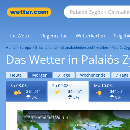
Ihr Wetter
Regenradar
Wetterkarten
Skigebi
Home
Europa
Griechenland
Ostmakedonien und Thrakien
Palaiós Zy
Das Wetter in Palaiós
Heute
Morgen
3 Tage
Wochenende
7 Tage
Sa 08.08.
So 09.08.
Mo 10.08.
36°
24°
34°
25°
34°
23°
0 %
0 %
0 %
Griechenland-Wetter