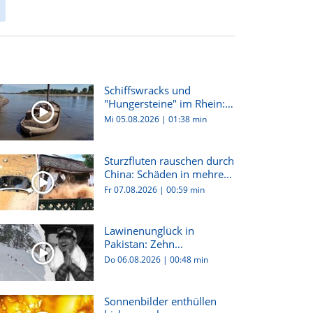
Schiffswracks und
"Hungersteine" im Rhein:
Dürre i...
Mi 05.08.2026
|
01:38 min
Sturzfluten rauschen durch
China: Schäden in mehre...
Fr 07.08.2026
|
00:59 min
Lawinenunglück in
Pakistan: Zehn
Bergsteiger:innen...
Do 06.08.2026
|
00:48 min
Sonnenbilder enthüllen