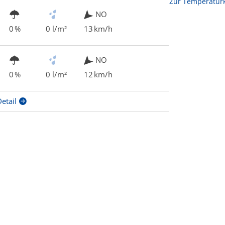
Zur Temperaturk
NO
0 %
0 l/m²
13 km/h
NO
0 %
0 l/m²
12 km/h
etail