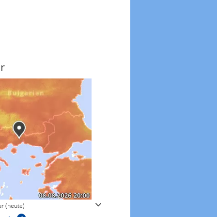
r
Windgeschwindigkeite
r (heute)
Windgeschwindigkeiten in 3h