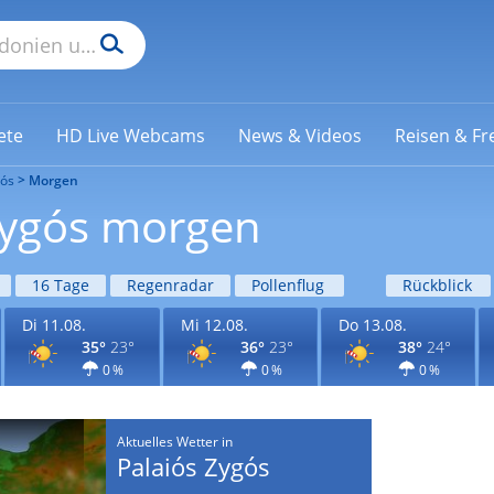
ete
HD Live Webcams
News & Videos
Reisen & Fre
gós
Morgen
 Zygós morgen
16 Tage
Regenradar
Pollenflug
Rückblick
Di 11.08.
Mi 12.08.
Do 13.08.
35°
23°
36°
23°
38°
24°
0 %
0 %
0 %
Aktuelles Wetter in
Palaiós Zygós