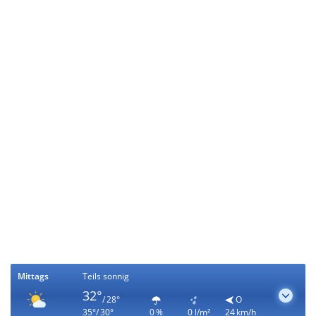
Mittags
Teils sonnig
32°
/ 28°
O
35°/ 30°
0 %
0 l/m²
24 km/h