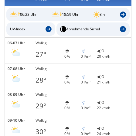
06:23 Uhr
18:59 Uhr
8 h
UV-Index
Abnehmende Sichel
06-07 Uhr
Wolkig
O
27°
0 %
0 l/m²
20 km/h
07-08 Uhr
Wolkig
O
28°
0 %
0 l/m²
21 km/h
08-09 Uhr
Wolkig
O
29°
0 %
0 l/m²
22 km/h
09-10 Uhr
Wolkig
O
30°
0 %
0 l/m²
24 km/h