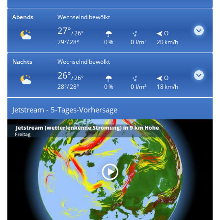
Abends
Wechselnd bewölkt
27°
/ 26°
O
29°/ 28°
0 %
0 l/m²
20 km/h
Nachts
Wechselnd bewölkt
26°
/ 26°
O
28°/ 28°
0 %
0 l/m²
18 km/h
Jetstream - 5-Tages-Vorhersage