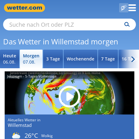
Das Wetter in Willemstad morgen
Heute
Morgen
3 Tage
Wochenende
7 Tage
16 Tage
06.08.
07.08.
Jetstream - 5-Tages-Vorhersage
Aktuelles Wetter in
Willemstad
26°C
Wolkig