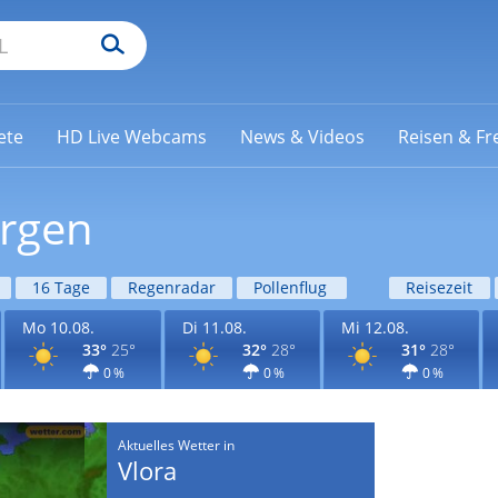
ete
HD Live Webcams
News & Videos
Reisen & Fre
orgen
16 Tage
Regenradar
Pollenflug
Reisezeit
Mo 10.08.
Di 11.08.
Mi 12.08.
33°
25°
32°
28°
31°
28°
0 %
0 %
0 %
Aktuelles Wetter in
Vlora