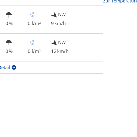
Zur Temperaturk
NW
0 %
0 l/m²
9 km/h
NW
0 %
0 l/m²
12 km/h
etail