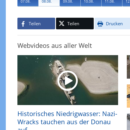
07.08.
08.08.
09.08.
10.08.
11.08.
12
Teilen
Teilen
Drucken
Webvideos aus aller Welt
Historisches Niedrigwasser: Nazi-
Wracks tauchen aus der Donau
auf