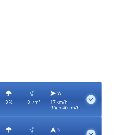
W
0 %
0 l/m²
17 km/h
Böen 40 km/h
S