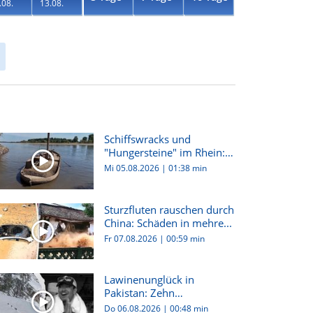
.08.
13.08.
Schiffswracks und
"Hungersteine" im Rhein:
Dürre i...
Mi 05.08.2026
|
01:38 min
Sturzfluten rauschen durch
China: Schäden in mehre...
Fr 07.08.2026
|
00:59 min
Lawinenunglück in
Pakistan: Zehn
Bergsteiger:innen...
Do 06.08.2026
|
00:48 min