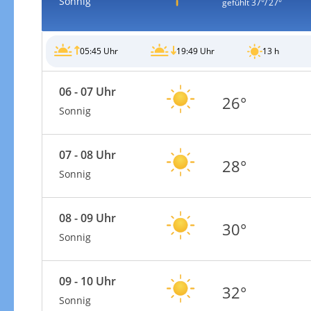
Sonnig
gefühlt
37°/ 27°
05:45 Uhr
19:49 Uhr
13 h
06 - 07 Uhr
Gewitterrisiko
26°
Sonnig
07 - 08 Uhr
28°
Sonnig
08 - 09 Uhr
30°
Sonnig
09 - 10 Uhr
32°
Gewitterrisiko in 3h
Sonnig