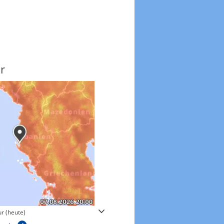
r
Windgeschwindigkeite
r (heute)
Windgeschwindigkeiten in 3h