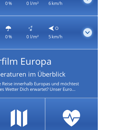
0 %
0 l/m²
6 km/h
O
0 %
0 l/m²
5 km/h
rfilm Europa
eraturen im Überblick
e Reise innerhalb Europas und möchtest
es Wetter Dich erwartet? Unser Euro...