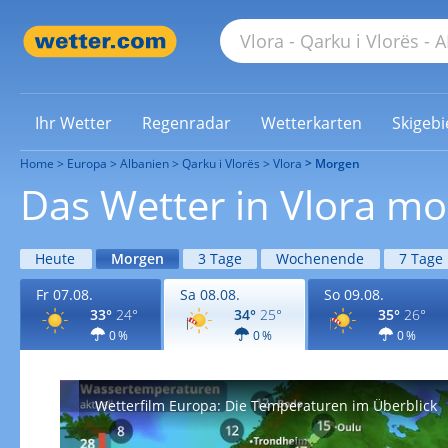
Ihr Wetter
Regenradar
Wetterkarten
Skigebi
Home
Europa
Albanien
Qarku i Vlorës
Vlora
Morgen
Das Wetter in Vlora m
Heute
Morgen
3 Tage
Wochenende
7 Tage
Fr 07.08.
Sa 08.08.
So 09.08.
33°
24°
34°
25°
35°
26°
0 %
0 %
0 %
Wetterfilm Europa: Die Temperaturen im Überblick