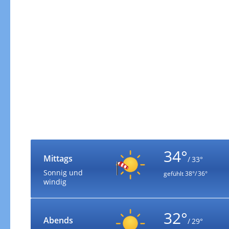
34°
Mittags
/ 33°
Sonnig und
gefühlt
38°/ 36°
windig
32°
Abends
/ 29°