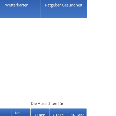
Wetterkarten
Ratgeber Gesundheit
Die Aussichten für
i
Do
3 Tage
7 Tage
16 Tage