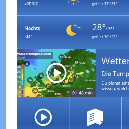
Sonnig
gefühlt
35°/ 31°
28°
Nachts
/ 26°
Klar
gefühlt
30°/ 28°
Wette
Die Temp
Du planst ein
wissen, welch
01:48 min