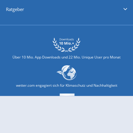
Nachrichten
Deutschlandwetter
Schweizwetter
Österreichwetter
Regionalwetter
Wetter in Europa
Wetter Weltweit
Wetterlexikon
Promi-News
Ratgeber
Biowetter
Glätteindex
Reiseziel Finder
Erkältungswetter
Klima & Umwelt
Über 10 Mio. App Downloads und 22 Mio. Unique User pro Monat
wetter.com engagiert sich für Klimaschutz und Nachhaltigkeit
Bekannt aus Funk und Fernsehen: Pro7, Sat1, Kabel 1, SWR, ...