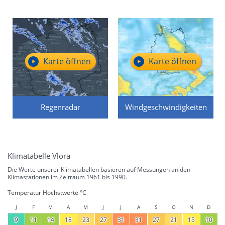
Karte öffnen
Karte öffnen
Regenradar
Windgeschwindigkeiten
Klimatabelle Vlora
Die Werte unserer Klimatabellen basieren auf Messungen an den
Klimastationen im Zeitraum 1961 bis 1990.
Temperatur Höchstwerte °C
J
F
M
A
M
J
J
A
S
O
N
D
9
11
14
18
23
27
31
31
27
21
15
10