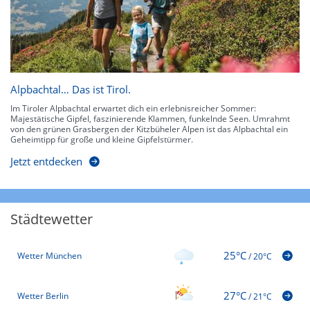
Alpbachtal… Das ist Tirol.
Im Tiroler Alpbachtal erwartet dich ein erlebnisreicher Sommer:
Majestätische Gipfel, faszinierende Klammen, funkelnde Seen. Umrahmt
von den grünen Grasbergen der Kitzbüheler Alpen ist das Alpbachtal ein
Geheimtipp für große und kleine Gipfelstürmer.
Jetzt entdecken
Städtewetter
25°C
Wetter München
/
20°C
27°C
Wetter Berlin
/
21°C