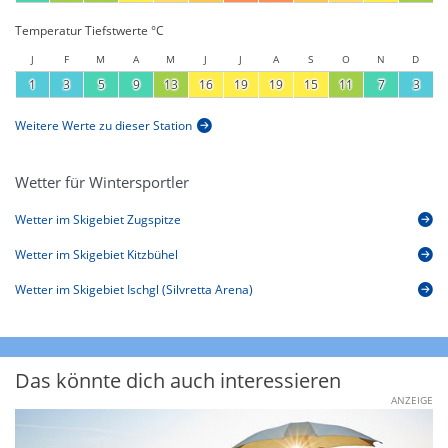
Temperatur Tiefstwerte °C
J
F
M
A
M
J
J
A
S
O
N
D
1
3
5
9
13
16
19
19
15
11
7
3
Weitere Werte zu dieser Station
Wetter für Wintersportler
Wetter im Skigebiet Zugspitze
Wetter im Skigebiet Kitzbühel
Wetter im Skigebiet Ischgl (Silvretta Arena)
Das könnte dich auch interessieren
ANZEIGE