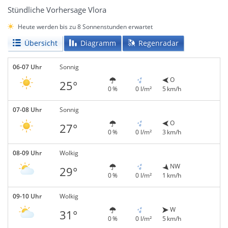
Stündliche Vorhersage Vlora
Heute werden bis zu 8 Sonnenstunden erwartet
Übersicht
Diagramm
Regenradar
06-07 Uhr
Sonnig
O
25°
0 %
0 l/m²
5 km/h
07-08 Uhr
Sonnig
O
27°
0 %
0 l/m²
3 km/h
08-09 Uhr
Wolkig
NW
29°
0 %
0 l/m²
1 km/h
09-10 Uhr
Wolkig
W
31°
0 %
0 l/m²
5 km/h