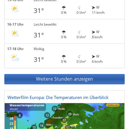
W
31°
0 %
0 l/m²
11 km/h
16-17 Uhr
Leicht bewölkt
W
31°
0 %
0 l/m²
8 km/h
17-18 Uhr
Wolkig
W
31°
0 %
0 l/m²
6 km/h
Weitere Stunden anzeigen
Wetterfilm Europa: Die Temperaturen im Überblick