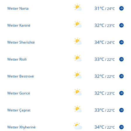
31°C
Wetter Narta
/
24°C
32°C
Wetter Kaninë
/
23°C
34°C
Wetter Sherishtë
/
24°C
33°C
Wetter Risili
/
22°C
32°C
Wetter Bestrovë
/
22°C
32°C
Wetter Goricë
/
23°C
33°C
Wetter Çeprat
/
22°C
34°C
Wetter Xhyherinë
/
22°C