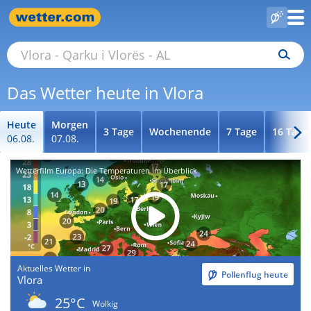
Das Wetter heute in Vlora
Heute
Morgen
3 Tage
Wochenende
7 Tage
16 Tage
06.08.
07.08.
Wetterfilm Europa: Die Temperaturen im Überblick
Aktuelles Wetter in
Pollenflug heute
Vlora
25°C
Wolkig