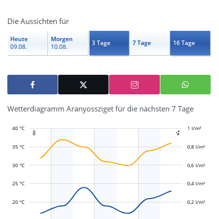
Die Aussichten für
Heute
Morgen
3 Tage
7 Tage
16 Tage
09.08.
10.08.
Wetterdiagramm Aranyossziget für die nächsten 7 Tage
40 °C
-0,4 l/m²
-0,2 l/m²
1 l/m²
1,2 l/m²


35 °C
0,8 l/m²
30 °C
0,6 l/m²
L
L
25 °C
0,4 l/m²
20 °C
0,2 l/m²