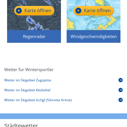
Karte öffnen
Karte öffnen
Regenradar
Windgeschwindigkeiten
Wetter für Wintersportler
Wetter im Skigebiet Zugspitze
Wetter im Skigebiet Kitzbühel
Wetter im Skigebiet Ischgl (Silvretta Arena)
Städtewetter