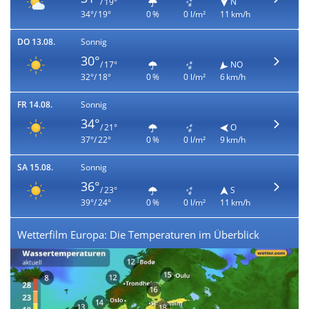
/ 19°
N
34°/ 19°
0 %
0 l/m²
11 km/h
DO 13.08.
Sonnig
30°
/ 17°
NO
32°/ 18°
0 %
0 l/m²
6 km/h
FR 14.08.
Sonnig
34°
/ 21°
O
37°/ 22°
0 %
0 l/m²
9 km/h
SA 15.08.
Sonnig
36°
/ 23°
S
39°/ 24°
0 %
0 l/m²
11 km/h
Wetterfilm Europa: Die Temperaturen im Überblick