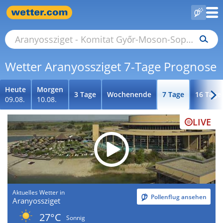
Wetter Aranyossziget 7-Tage Prognose
Heute
Morgen
3 Tage
Wochenende
7 Tage
16 Tage
09.08.
10.08.
LIVE
Aktuelles Wetter in
Pollenflug ansehen
Aranyossziget
27°C
Sonnig