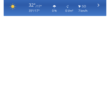
32°
/ 17°
SO
35°/ 17°
0 %
0 l/m²
7 km/h