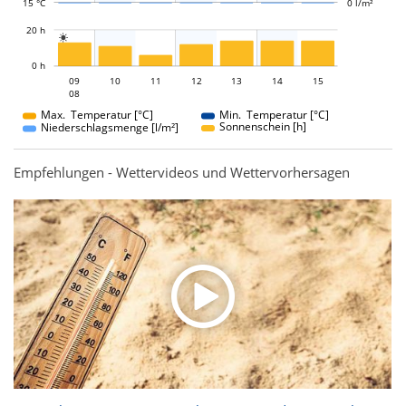
15 °C
0 l/m²
L
20 h

L
0 h
09
10
11
09
12
13
14
15
08
08
Max. Temperatur [°C]
Min. Temperatur [°C]
Sonnenschein [h]
Niederschlagsmenge [l/m²]
Empfehlungen - Wettervideos und Wettervorhersagen