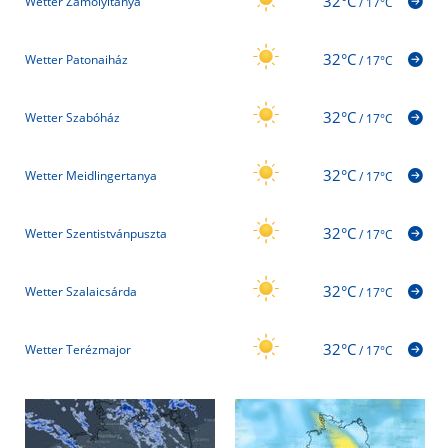
32°C
Wetter Zámolyitanya
/
17°C
32°C
Wetter Patonaiház
/
17°C
32°C
Wetter Szabóház
/
17°C
32°C
Wetter Meidlingertanya
/
17°C
32°C
Wetter Szentistvánpuszta
/
17°C
32°C
Wetter Szalaicsárda
/
17°C
32°C
Wetter Terézmajor
/
17°C