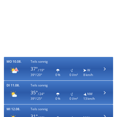
MO 10.08.
Teils sonnig
37°
/ 19°
W
39°/ 20°
0 %
0 l/m²
8 km/h
DI 11.08.
Teils sonnig
35°
/ 24°
NW
39°/ 25°
0 %
0 l/m²
13 km/h
MI 12.08.
Teils sonnig
31°