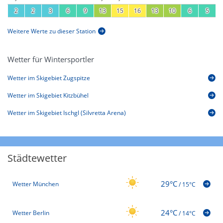
2
2
3
6
9
13
15
16
13
10
6
5
Weitere Werte zu dieser Station
Wetter für Wintersportler
Wetter im Skigebiet Zugspitze
Wetter im Skigebiet Kitzbühel
Wetter im Skigebiet Ischgl (Silvretta Arena)
Städtewetter
29°C
Wetter München
/
15°C
24°C
Wetter Berlin
/
14°C