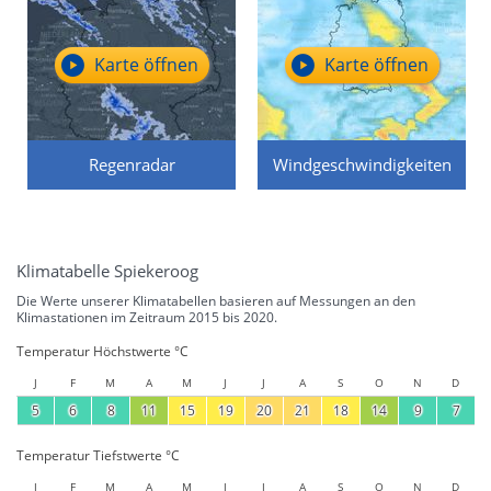
Karte öffnen
Karte öffnen
Regenradar
Windgeschwindigkeiten
Klimatabelle Spiekeroog
Die Werte unserer Klimatabellen basieren auf Messungen an den
Klimastationen im Zeitraum 2015 bis 2020.
Temperatur Höchstwerte °C
J
F
M
A
M
J
J
A
S
O
N
D
5
6
8
11
15
19
20
21
18
14
9
7
Temperatur Tiefstwerte °C
J
F
M
A
M
J
J
A
S
O
N
D