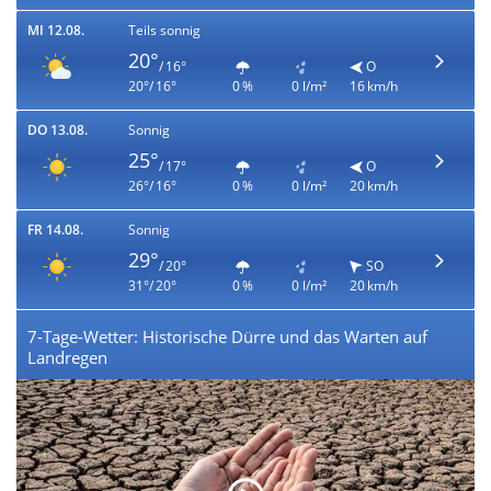
MI 12.08.
Teils sonnig
20°
/ 16°
O
20°/ 16°
0 %
0 l/m²
16 km/h
DO 13.08.
Sonnig
25°
/ 17°
O
26°/ 16°
0 %
0 l/m²
20 km/h
FR 14.08.
Sonnig
29°
/ 20°
SO
31°/ 20°
0 %
0 l/m²
20 km/h
7-Tage-Wetter: Historische Dürre und das Warten auf
Landregen