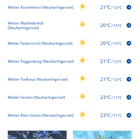
21°C
Wetter Krummhörn (Neuharlingersiel)
/
12°C
Wetter Mathildenhof
20°C
/
15°C
(Neuharlingersiel)
20°C
Wetter Fetterstrich (Neuharlingersiel)
/
15°C
21°C
Wetter Poggenburg (Neuharlingersiel)
/
12°C
21°C
Wetter Tiefhaus (Neuharlingersiel)
/
12°C
23°C
Wetter Seriem (Neuharlingersiel)
/
11°C
23°C
Wetter Klein Holum (Neuharlingersiel)
/
11°C