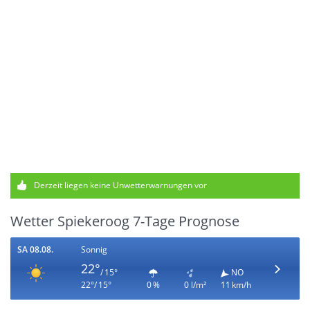
Derzeit liegen keine Unwetterwarnungen vor
Wetter Spiekeroog 7-Tage Prognose
SA 08.08.
Sonnig
22°
/ 15°
NO
22°/ 15°
0 %
0 l/m²
11 km/h