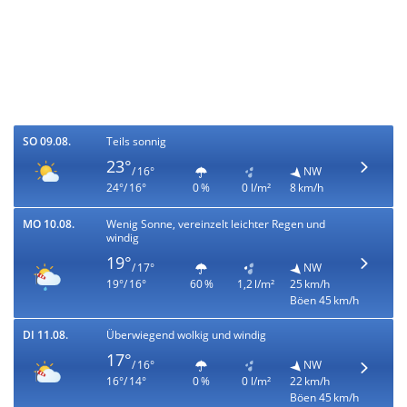
SO 09.08.
Teils sonnig
23°
/ 16°
NW
24°/ 16°
0 %
0 l/m²
8 km/h
MO 10.08.
Wenig Sonne, vereinzelt leichter Regen und
windig
19°
/ 17°
NW
19°/ 16°
60 %
1,2 l/m²
25 km/h
Böen 45 km/h
DI 11.08.
Überwiegend wolkig und windig
17°
/ 16°
NW
16°/ 14°
0 %
0 l/m²
22 km/h
Böen 45 km/h