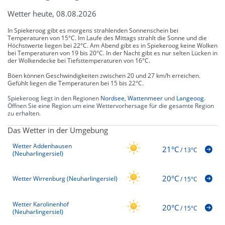
Wetter heute, 08.08.2026
In Spiekeroog gibt es morgens strahlenden Sonnenschein bei
Temperaturen von 15°C. Im Laufe des Mittags strahlt die Sonne und die
Höchstwerte liegen bei 22°C. Am Abend gibt es in Spiekeroog keine Wolken
bei Temperaturen von 19 bis 20°C. In der Nacht gibt es nur selten Lücken in
der Wolkendecke bei Tiefsttemperaturen von 16°C.
Böen können Geschwindigkeiten zwischen 20 und 27 km/h erreichen.
Gefühlt liegen die Temperaturen bei 15 bis 22°C.
Spiekeroog liegt in den Regionen
Nordsee
,
Wattenmeer
und
Langeoog
.
Öffnen Sie eine Region um eine Wettervorhersage für die gesamte Region
zu erhalten.
Das Wetter in der Umgebung
Wetter Addenhausen
21°C
/
13°C
(Neuharlingersiel)
20°C
Wetter Wirrenburg (Neuharlingersiel)
/
15°C
Wetter Karolinenhof
20°C
/
15°C
(Neuharlingersiel)