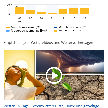
L
20 h

L
0 h
08
09
10
08
11
12
13
14
08
08
Max. Temperatur [°C]
Min. Temperatur [°C]
Sonnenschein [h]
Niederschlagsmenge [l/m²]
Empfehlungen - Wettervideos und Wettervorhersagen
Wetter 16 Tage: Extremwetter! Hitze, Dürre und gewaltige