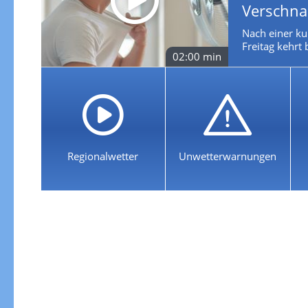
Verschna
Nach einer k
Freitag kehrt
02:00 min
Regionalwetter
Unwetterwarnungen