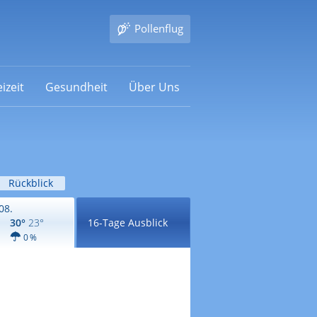
Pollenflug
izeit
Gesundheit
Über Uns
Rückblick
08.
30°
23°
16-Tage Ausblick
0 %