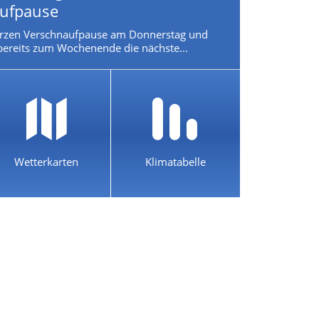
ufpause
urzen Verschnaufpause am Donnerstag und
 bereits zum Wochenende die nächste...
Wetterkarten
Klimatabelle