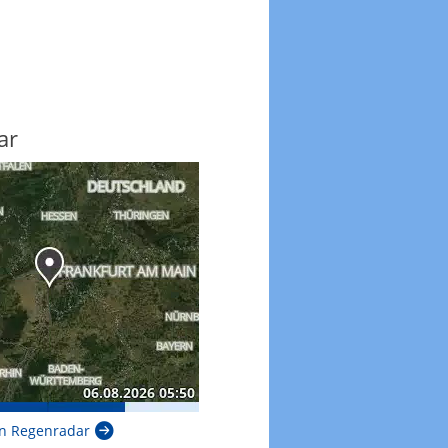
ar
n Regenradar