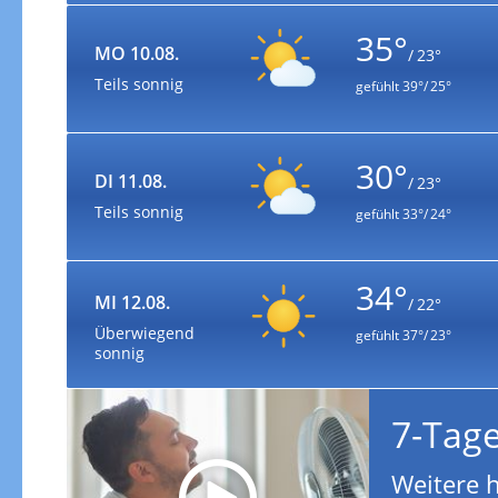
35°
MO 10.08.
/ 23°
Teils sonnig
gefühlt
39°/ 25°
30°
DI 11.08.
/ 23°
Teils sonnig
gefühlt
33°/ 24°
34°
MI 12.08.
/ 22°
Überwiegend
gefühlt
37°/ 23°
sonnig
7-Tag
Weitere 