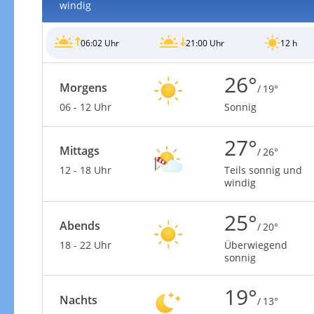
windig
06:02 Uhr
21:00 Uhr
12 h
26°
Morgens
/ 19°
06 - 12 Uhr
Sonnig
27°
Mittags
/ 26°
12 - 18 Uhr
Teils sonnig und
windig
25°
Abends
/ 20°
18 - 22 Uhr
Überwiegend
sonnig
19°
Nachts
/ 13°