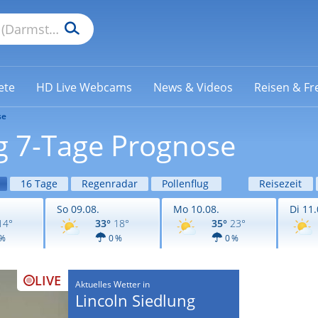
ete
HD Live Webcams
News & Videos
Reisen & Fre
se
ng 7-Tage Prognose
16 Tage
Regenradar
Pollenflug
Reisezeit
So 09.08.
Mo 10.08.
Di 11.
14°
33°
18°
35°
23°
 %
0 %
0 %
LIVE
Aktuelles Wetter in
Lincoln Siedlung