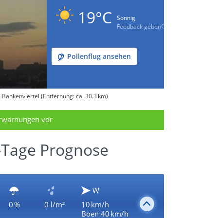
19°C
Sonnig
Feedback geben
Pollenflug ansehen
Bankenviertel (Entfernung: ca. 30.3 km)
erwarnungen vor
7-Tage Prognose
W
0 %
0 l/m²
10 km/h
Böen 40 km/h