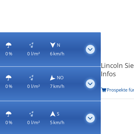
N
0 %
0 l/m²
6 km/h
Lincoln Si
Infos
NO
0 %
0 l/m²
7 km/h
Prospekte für
S
0 %
0 l/m²
5 km/h