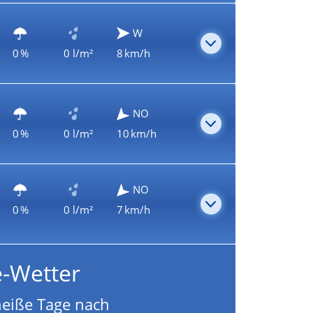
W
0 %
0 l/m²
8 km/h
NO
0 %
0 l/m²
10 km/h
NO
0 %
0 l/m²
7 km/h
e-Wetter
heiße Tage nach