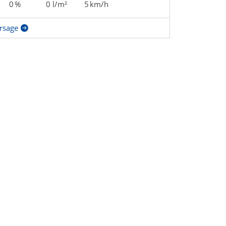
0 %
0 l/m²
5 km/h
rsage