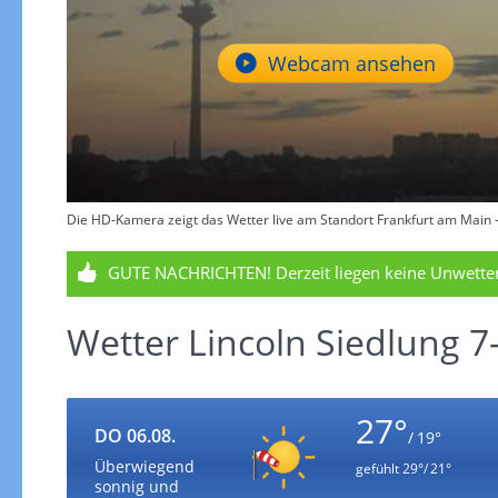
Webcam ansehen
Die HD-Kamera zeigt das Wetter live am Standort Frankfurt am Main - 
GUTE NACHRICHTEN!
Derzeit liegen keine Unwett
Wetter Lincoln Siedlung 
27°
DO 06.08.
/ 19°
Überwiegend
gefühlt
29°/ 21°
sonnig und