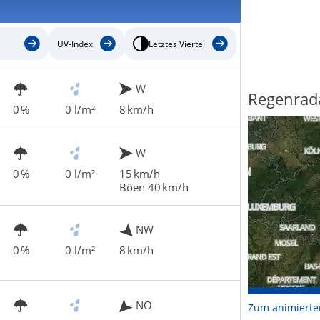
UV-Index
Letztes Viertel
W
Regenrad
0 %
0 l/m²
8 km/h
W
0 %
0 l/m²
15 km/h
Böen 40 km/h
NW
0 %
0 l/m²
8 km/h
NO
Zum animierte