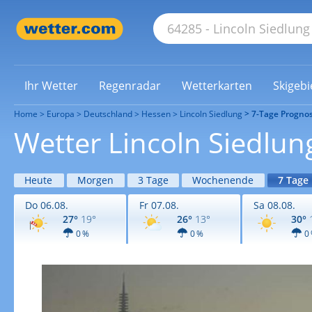
Ihr Wetter
Regenradar
Wetterkarten
Skigebi
Home
Europa
Deutschland
Hessen
Lincoln Siedlung
7-Tage Progno
Wetter Lincoln Siedlu
Heute
Morgen
3 Tage
Wochenende
7 Tage
Do 06.08.
Fr 07.08.
Sa 08.08.
27°
19°
26°
13°
30°
0 %
0 %
0