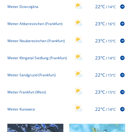
22°C
Wetter Dzierzążna
/
14°C
23°C
Wetter Altberesinchen (Frankfurt)
/
16°C
23°C
Wetter Neuberesinchen (Frankfurt)
/
15°C
23°C
Wetter Klingetal Siedlung (Frankfurt)
/
14°C
22°C
Wetter Sandgrund (Frankfurt)
/
15°C
23°C
Wetter Frankfurt (West)
/
15°C
22°C
Wetter Kunowice
/
14°C