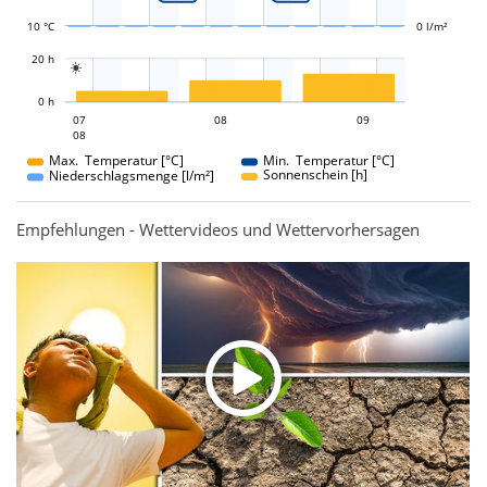
10 °C
0 l/m²
L
20 h

L
0 h
08
09
07
08
07
09
08
08
Max. Temperatur [°C]
Min. Temperatur [°C]
Sonnenschein [h]
Niederschlagsmenge [l/m²]
Empfehlungen - Wettervideos und Wettervorhersagen