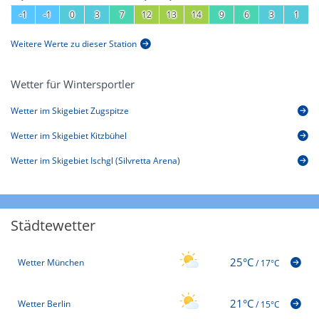
-1
-1
0
3
7
12
13
14
9
6
3
1
Weitere Werte zu dieser Station
Wetter für Wintersportler
Wetter im Skigebiet Zugspitze
Wetter im Skigebiet Kitzbühel
Wetter im Skigebiet Ischgl (Silvretta Arena)
Städtewetter
25°C
Wetter München
/
17°C
21°C
Wetter Berlin
/
15°C