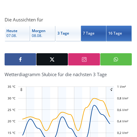
Die Aussichten für
Heute
Morgen
3 Tage
7 Tage
16 Tage
07.08.
08.08.
Wetterdiagramm Słubice für die nächsten 3 Tage
35 °C
-0,4 l/m²
-0,2 l/m²
1 l/m²
1,2 l/m²


30 °C
0,8 l/m²
25 °C
0,6 l/m²
L
L
20 °C
0,4 l/m²
15 °C
0,2 l/m²