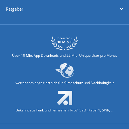
Nachrichten
Deutschlandwetter
Schweizwetter
Österreichwetter
Regionalwetter
Wetter in Europa
Wetter Weltweit
Wetterlexikon
Promi-News
Ratgeber
Biowetter
Glätteindex
Reiseziel Finder
Erkältungswetter
Klima & Umwelt
Über 10 Mio. App Downloads und 22 Mio. Unique User pro Monat
wetter.com engagiert sich für Klimaschutz und Nachhaltigkeit
Bekannt aus Funk und Fernsehen: Pro7, Sat1, Kabel 1, SWR, ...