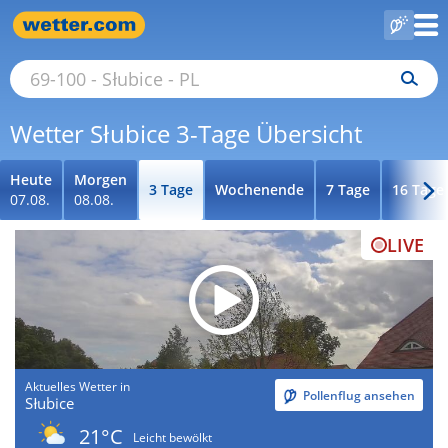
Wetter Słubice 3-Tage Übersicht
Heute
Morgen
3 Tage
Wochenende
7 Tage
16 Tage
07.08.
08.08.
LIVE
Aktuelles Wetter in
Pollenflug ansehen
Słubice
21°C
Leicht bewölkt