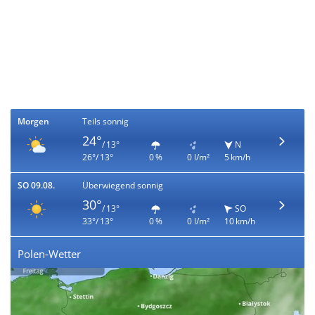
Morgen
Teils sonnig
24°
/ 13°
N
26°/ 13°
0 %
0 l/m²
5 km/h
SO 09.08.
Überwiegend sonnig
30°
/ 13°
SO
33°/ 13°
0 %
0 l/m²
10 km/h
Polen-Wetter