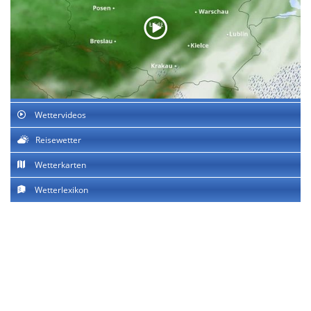
Wettervideos
Reisewetter
Wetterkarten
Wetterlexikon