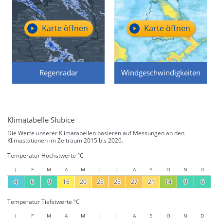
Karte öffnen
Karte öffnen
Regenradar
Windgeschwindigkeiten
Klimatabelle Słubice
Die Werte unserer Klimatabellen basieren auf Messungen an den
Klimastationen im Zeitraum 2015 bis 2020.
Temperatur Höchstwerte °C
J
F
M
A
M
J
J
A
S
O
N
D
4
6
9
16
20
25
25
27
21
14
9
6
Temperatur Tiefstwerte °C
J
F
M
A
M
J
J
A
S
O
N
D