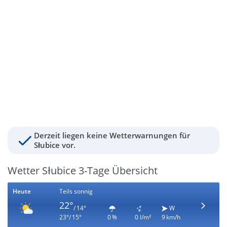
Derzeit liegen keine Wetterwarnungen für
Słubice vor.
Wetter Słubice 3-Tage Übersicht
Heute
Teils sonnig
22°
/ 14°
W
23°/ 15°
0 %
0 l/m²
9 km/h